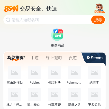
交易安全、快速
資金託管保障
請輸入遊戲名稱
搜尋
超400萬玩家
更多商品
為您推薦
手遊
線上遊戲
頁遊
三角洲行動
Roblox
傳說對決
Pokemon GO
絕區零
楓之谷經典版
流亡黯道1
特戰英豪
新楓之谷
更多遊戲