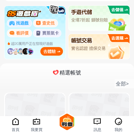
精選帳號
Garena 傳說對決
鳴潮
崩壞：星穹鐵道
棕色塵埃
全部>
首頁
我要買
訊息
我的