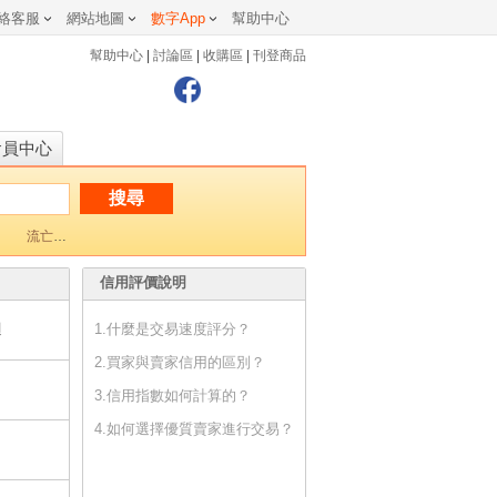
絡客服
網站地圖
數字App
幫助中心
幫助中心
|
討論區
|
收購區
|
刊登商品
會員中心
流亡黯道1 PoE1
鳴潮
三角洲行動
Artale楓之谷懷舊版
新楓之
信用評價說明
週
1.什麼是交易速度評分？
2.買家與賣家信用的區別？
3.信用指數如何計算的？
4.如何選擇優質賣家進行交易？