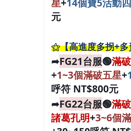
星
+
14個寶5活動
元
⚝【高進度多拐+多
➦
FG21台服
🟢
滿破
+
1~3個滿破五星
+
呼符 NT$800元
➦
FG22台服
🟢
滿破
諸葛孔明
+
3~6個