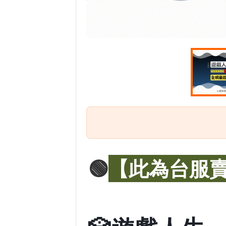
🟢
【此為台服