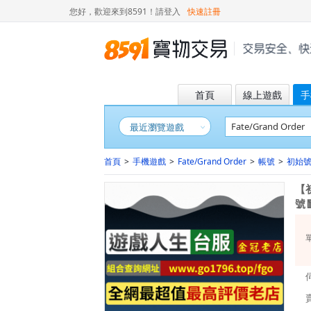
您好，歡迎來到8591！
請登入
快速註冊
首頁
線上遊戲
手
最近瀏覽遊戲
首頁
>
手機遊戲
>
Fate/Grand Order
>
帳號
>
初始
【
號