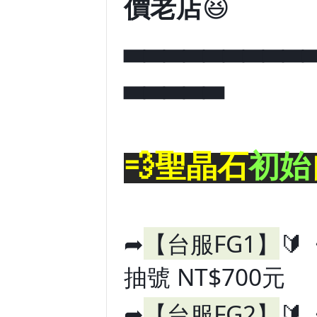
價老店
😆
▃▃▃▃▃▃▃▃▃
▃▃▃▃▃
💨聖晶石
初始
➦
【台服FG1】
🔰
抽號 NT$700元
➦
【台服FG2】
🔰