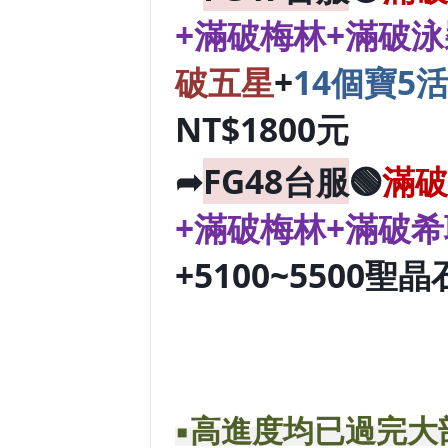
+滿破梅林+滿破
破五星
+
14個寶5
NT$1800元
➦
FG48台服
🟢
滿破
+滿破梅林+滿破
+5100~5500聖晶
▪️高進度均已過完