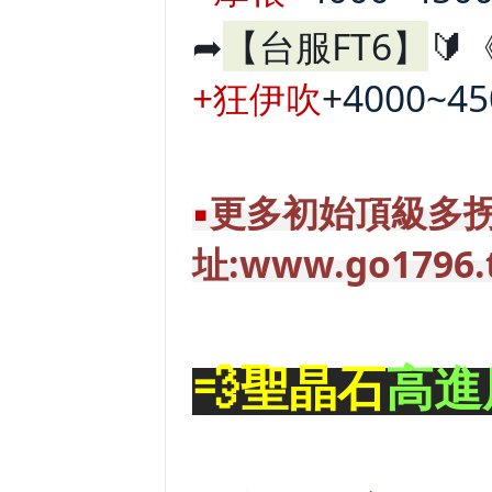
➦
【台服FT6】
🔰
+狂伊吹
+
4000~4
▪️
更多初始頂級多
址:www.go1796.
💨聖晶石
高進