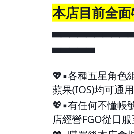
本店目前全面
▃▃▃▃▃▃▃▃▃
▃▃▃▃▃
💖▪️各種五星角
蘋果(IOS)均可通
💖▪️有任何不
店經營FGO從日