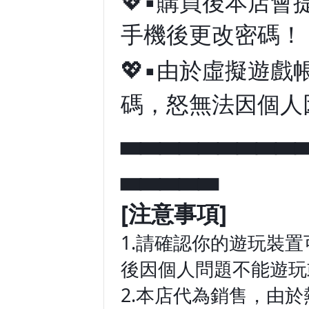
💖▪️購買後本
手機後更改密碼！
💖▪️由於虛擬遊
碼，怒無法因個人
▃▃▃▃▃▃▃▃▃
▃▃▃▃▃
[注意事項]
1.請確認你的遊玩裝
後因個人問題不能遊玩
2.本店代為銷售，由