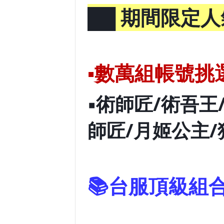
██ 期間限定
▪️數萬組帳號挑
▪️術師匠/術吾
師匠/月姬公主/
📚台服頂級組
-