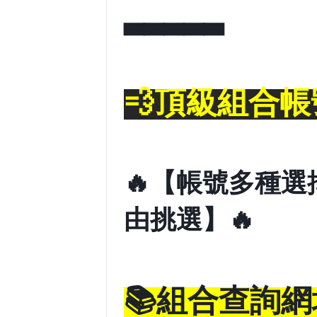
▃▃▃▃▃
💨頂級組合
🔥【帳號多種
由挑選】🔥
.
📚組合查詢網