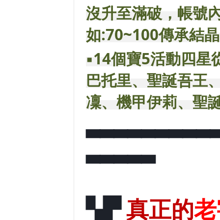
沒升至滿破，帳號
如:70~100傳承結晶
▪️14個寶5活動
巴托里、聖誕吾王
凜、機甲伊莉、聖
▃▃▃▃▃▃▃▃▃
▃▃▃▃▃
▚▛
真正的
老