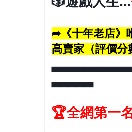
🎲遊戲人生…
➦《十年老店》唯
高賣家（評價分
▃▃▃▃▃▃▃▃▃
▃▃▃▃▃
🏆️全網第一
__________________