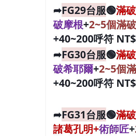
➦
FG29台服
🟢
滿破
破摩根
+
2~5個滿
+40~200呼符 NT
➦
FG30台服
🟢
滿破
破希耶爾
+
2~5個
+40~200呼符 NT
➦
FG31台服
🟢
滿破
諸葛孔明+
術師匠
+