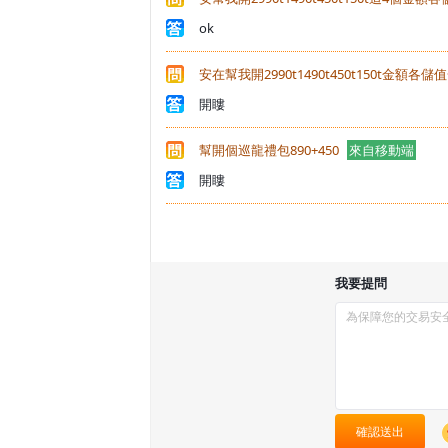
ok
安在幫我開2990t1490t450t150t金額各
開瞜
幫開個巡龍禮包890+450
來自移動端
開瞜
我要提問
確認送出