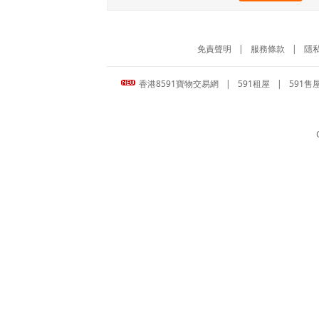
免責聲明
|
服務條款
|
隱
香港8591寶物交易網
|
591租屋
|
591售