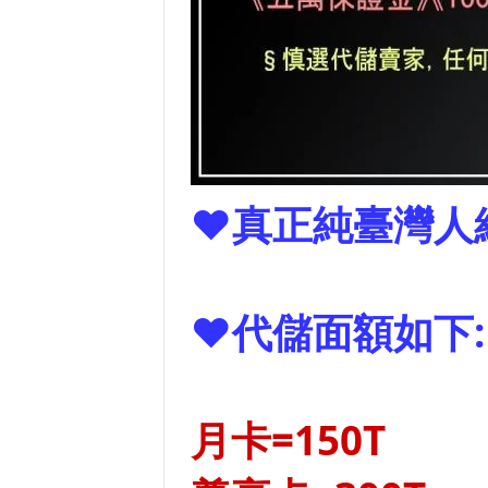
❤真正純臺灣人
❤代儲面額如下:
月卡=150T