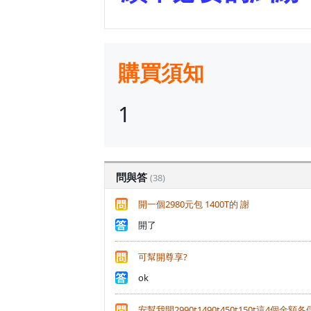
購買須知
1
問與答
(38)
開一個2980元包 1400T的 謝
開了
可幫開尊享?
ok
安幫我開2990t1490t450t150t這4個