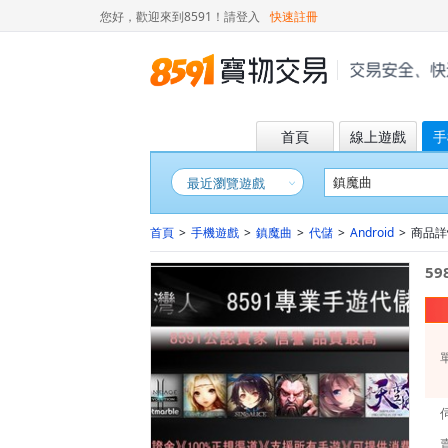
您好，歡迎來到8591！
請登入
快速註冊
首頁
線上遊戲
手
最近瀏覽遊戲
首頁
>
手機遊戲
>
鎮魔曲
>
代儲
>
Android
>
商品詳情(
5