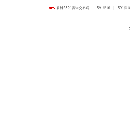
香港8591寶物交易網
|
591租屋
|
591售