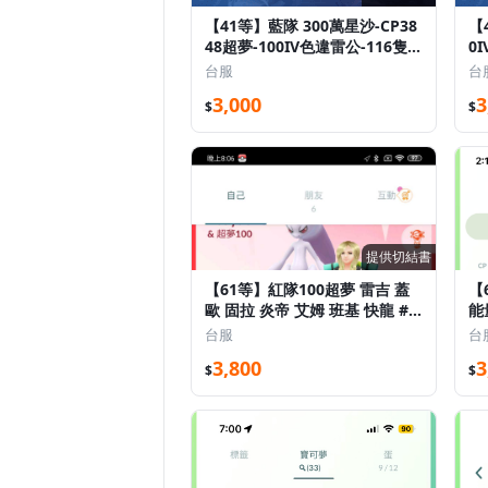
【41等】藍隊 300萬星沙-CP38
【
48超夢-100IV色違雷公-116隻
0
異色 乾淨號
1
台服
台
3,000
3
$
$
提供切結書
【61等】紅隊100超夢 雷吉 蓋
【
歐 固拉 炎帝 艾姆 班基 快龍 #2
能
5
你
台服
台
3,800
3
$
$