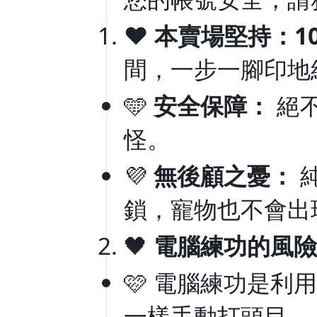
❤️
本賣場堅持：1
間，一步一腳印地
🩵
安全保障：
絕不
怪。
💜
無後顧之憂：
鎖，寵物也不會出
🖤
電腦練功的風險
🩷 電腦練功是
一樣手動打頭目。