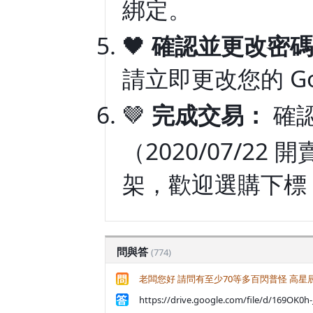
綁定。
🖤
確認並更改密碼
請立即更改您的 Go
🤎
完成交易：
確
（2020/07/
架，歡迎選購下標！
問與答
(774)
老闆您好 請問有至少70等多百閃普怪 高星
https://drive.google.com/file/d/169OK