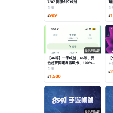
7/07 開服創立帳號
爾
台服
台
999
1
$
$
提供切結書
【46等】一手帳號、46等、異
【
色超夢閃電鳥蓋歐卡、100%烈
台
咬陸鯊、100%超夢、49異色
台服
2
$
1,500
$
提供切結書