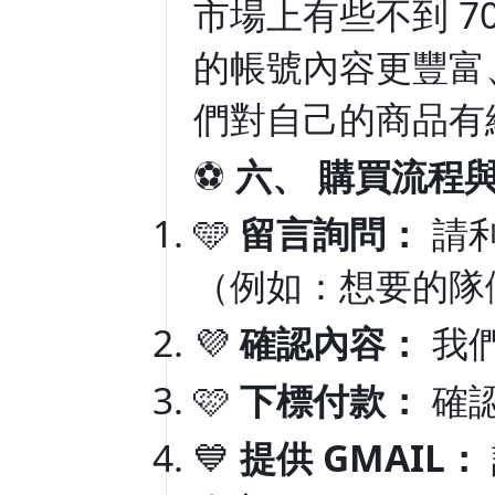
市場上有些不到 7
的帳號內容更豐富
們對自己的商品有
⚽
六、 購買流程
🩵
留言詢問：
請
（例如：想要的隊
💜
確認內容：
我
🩷
下標付款：
確
💙
提供 GMAIL：