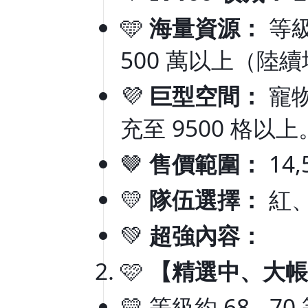
🩵
海量資源：
等級
500 萬以上（陸
💜
巨型空間：
寵物
充至 9500 格以上
🤎
售價範圍：
14,
💛
隊伍選擇：
紅
💚
超強內容：
🩷
【精選中、大帳
💛 等級約 68 - 70