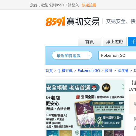
您好，歡迎來到8591！
請登入
快速註冊
首頁
線上遊戲
手
最近瀏覽遊戲
首頁
>
手機遊戲
>
Pokemon GO
>
帳號
>
進度號
>
【
IV