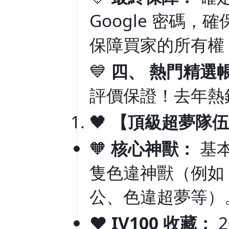
Google 密碼
保障買家的所有權
💙
四、 熱門精選帳號
評價保證！去年熱
🖤
【頂級超夢隊伍
🧡
核心神獸：
基本
隻色違神獸（例如
公、色違超夢等）
❤️
IV100 收藏：
2