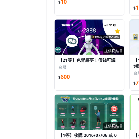
10
$
1
$
提供切結書
【21等】色背超夢！價錢可議
【1
t
台服
，
台
600
$
7
$
提供切結書
【1等】收購 2016/07/06 或 0
【