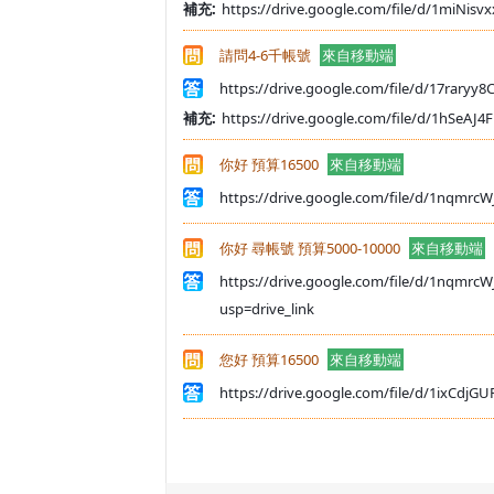
補充:
https://drive.google.com/file/d/1miNi
請問4-6千帳號
來自移動端
https://drive.google.com/file/d/17raryy
補充:
https://drive.google.com/file/d/1hSeAJ
你好 預算16500
來自移動端
https://drive.google.com/file/d/1nqm
你好 尋帳號 預算5000-10000
來自移動端
https://drive.google.com/file/d/1nqm
usp=drive_link
您好 預算16500
來自移動端
https://drive.google.com/file/d/1ixC