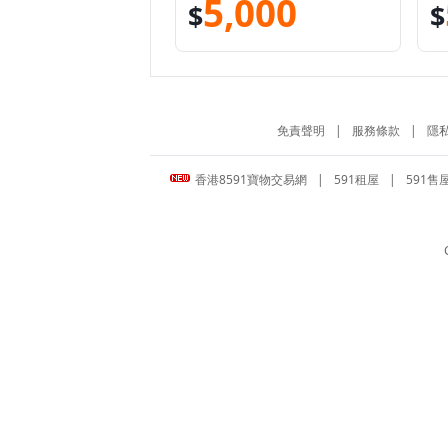
5,000
$
$
免責聲明
|
服務條款
|
隱
香港8591寶物交易網
|
591租屋
|
591售