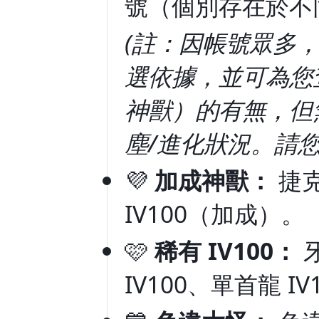
號（個別存在於不
(註：因帳號眾多
選依據，並可為您查
神獸）的有無，但無
塵/進化狀況。請
💜
加成神獸：
捷克
IV100（加成）。
🩷
稀有 IV100：
牙
IV100、單首龍 IV