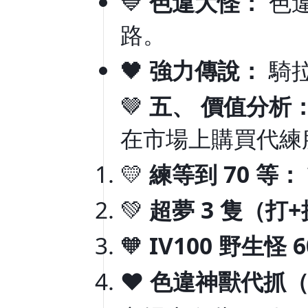
💙
色違大怪：
色違
路。
🖤
強力傳說：
騎拉
🤎
五、 價值分析
在市場上購買代練
💛
練等到 70 等：
💚
超夢 3 隻（打
🧡
IV100 野生怪 
❤️
色違神獸代抓