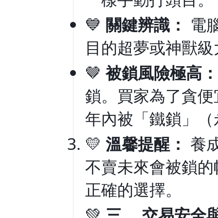
💙
關鍵辨識：
電
目的超夢或神獸級
🤎
被鎖風險極高：
鎖。買家為了貪便
年內被「鐵鎖」（
💛
溫馨提醒：
養
不賣未來會被鎖的
正確的選擇。
💚
三、 交易安全