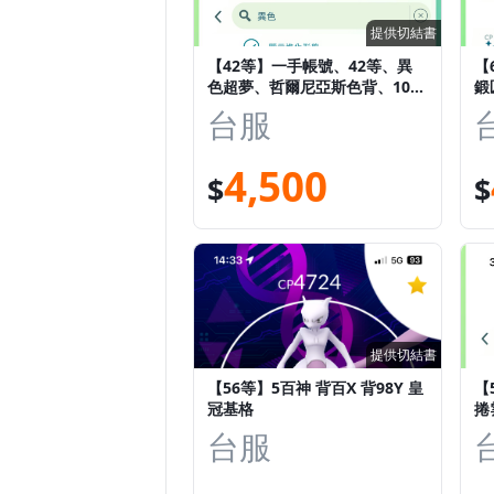
提供切結書
【42等】一手帳號、42等、異
【
色超夢、哲爾尼亞斯色背、10
鍛
0%幸福蛋卡比獸、淚眼蜥色背3
違
台服
隻
4,500
$
$
提供切結書
【56等】5百神 背百X 背98Y 皇
【
冠基格
捲
色
台服