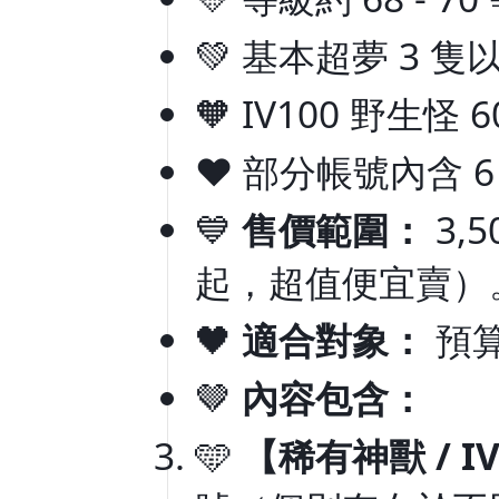
💚 基本超夢 3 隻
🧡 IV100 野生怪
❤️ 部分帳號內含 
💙
售價範圍：
3,5
起，超值便宜賣）
🖤
適合對象：
預
🤎
內容包含：
🩵
【稀有神獸 / I