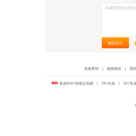
確認送出
免責聲明
|
服務條款
|
隱
香港8591寶物交易網
|
591租屋
|
591售