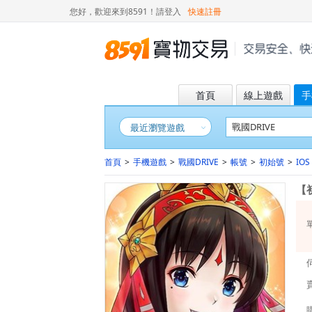
您好，歡迎來到8591！
請登入
快速註冊
首頁
線上遊戲
手
最近瀏覽遊戲
首頁
>
手機遊戲
>
戰國DRIVE
>
帳號
>
初始號
>
IOS
【