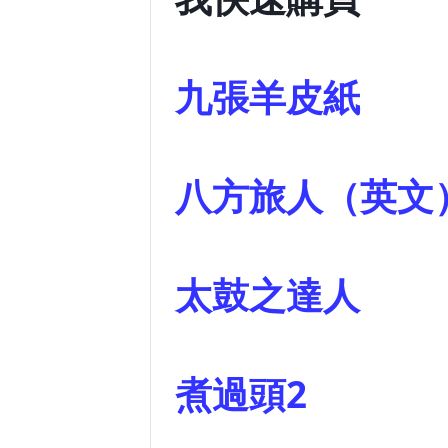
九張羊皮紙
八方旅人（英
太鼓之
煮過頭