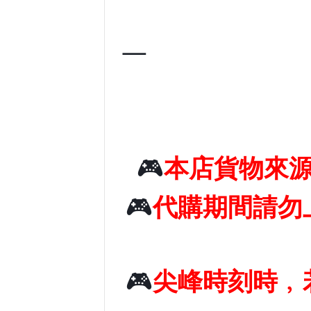
—
🎮
本店貨物來
🎮
代購期間請勿
🎮
尖峰時刻時﹐