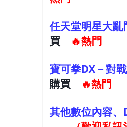
任天堂明星大亂鬥
買
🔥熱門
寶可拳DX－對
購買
🔥熱門
其他數
（歡迎私訊