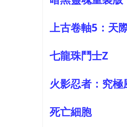
上古卷軸5：天
七龍珠鬥士
火影忍者：究
死亡細