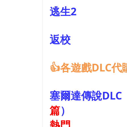
逃生
返
👍各遊戲DLC代
塞爾達傳說DLC
篇
熱門