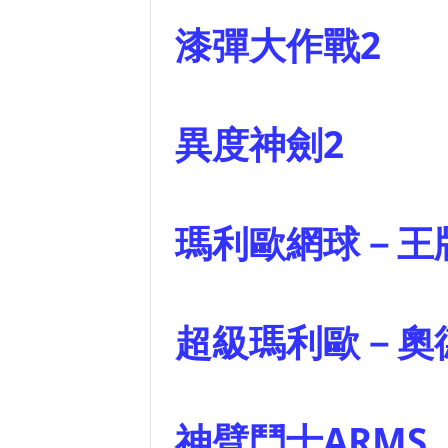
漆彈大
異度神
瑪利歐網球
超級瑪利歐
神臂鬥士AR