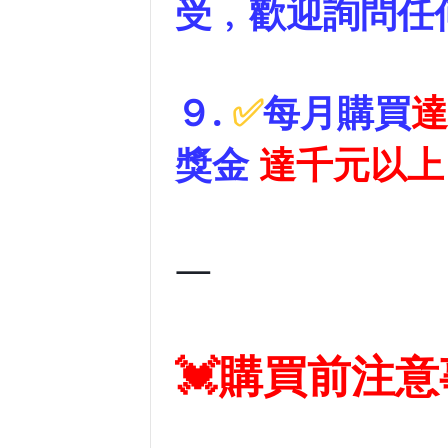
受﹐歡迎詢問任
９.
✅
每月購買
達
獎金
達千元以上
—
💓購買前注意