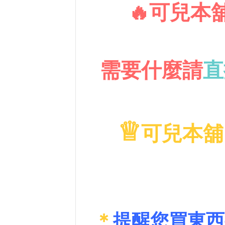
🔥可兒本
需要什麼請
直
♕
可兒本舖
＊
提醒您買東西