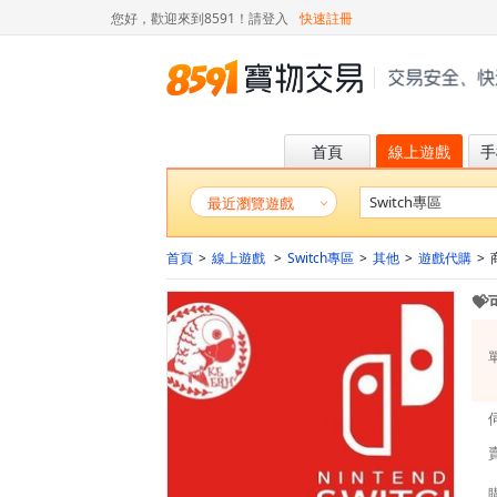
您好，歡迎來到8591！
請登入
快速註冊
首頁
線上遊戲
手
最近瀏覽遊戲
首頁
>
線上遊戲
>
Switch專區
>
其他
>
遊戲代購
>
