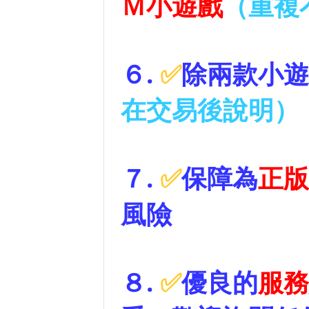
Ｍ小遊戲
（重複
６
.
✅
除兩款小遊
在交易後說明）
７
.
✅
保障為
正版
風險
８
.
✅
優良的
服務