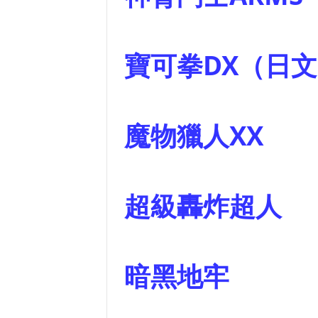
寶可拳DX（
魔物獵人
超級轟炸超
暗黑地