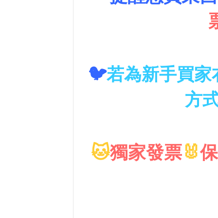
🐦
若為新手買家
方
🐱
獨家發票
🐰
保