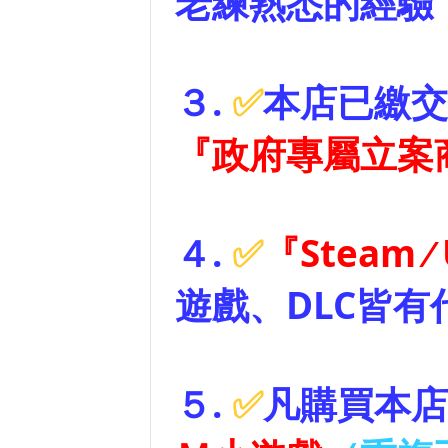
老練熟悉的經驗
３
.
✅
本店已繳交
『政府專屬立案
４
.
✅
『
Steam ∕ 
遊戲、
DLC
皆有
５
.
✅
凡購買本店