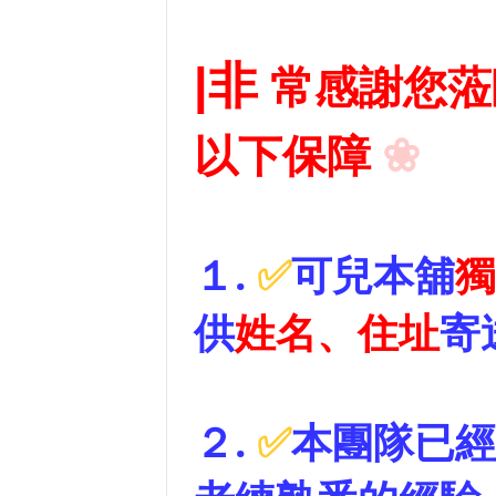
|
非
常感謝您
❀
以下保障
１
.
✅
可兒本舖
獨
供
姓名、住址
寄
２
.
✅
本團隊已經