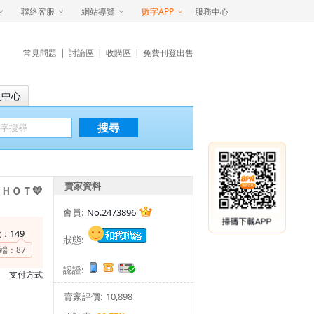
聯絡客服
網站導覽
數字APP
服務中心
常見問題
|
討論區
|
收購區
|
免費刊登出售
員中心
搜尋
賣家資料
ＨＯＴ💛
會員:
No.2473896
149
數：
狀態:
端：
87
認證:
支付方式
賣家評價:
10,898