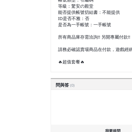
等級：驚安の殿堂
能否提供帳號切結書：不能提供
ID是否不雅：否
是否為一手帳號：一手帳號
所有商品庫存需洽詢!! 另開專屬付款!!
請務必確認賣場商品在付款，遊戲經綁
🔥超值套餐🔥
問與答
(0)
我要提問