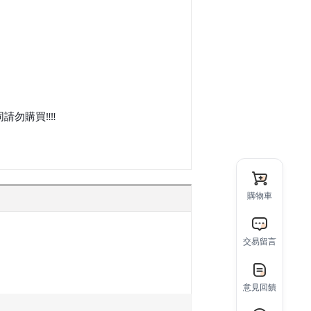
請勿購買‼‼
購物車
交易留言
意見回饋