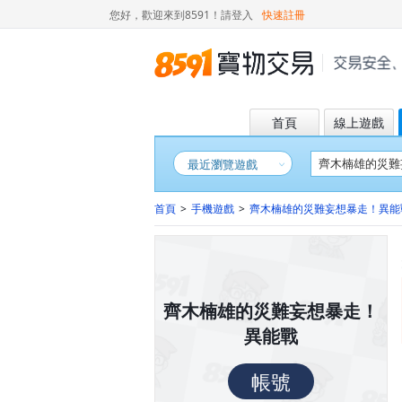
您好，歡迎來到8591！
請登入
快速註冊
首頁
線上遊戲
最近瀏覽遊戲
首頁
>
手機遊戲
>
齊木楠雄的災難妄想暴走！異能
齊木楠雄的災難妄想暴走！
異能戰
帳號