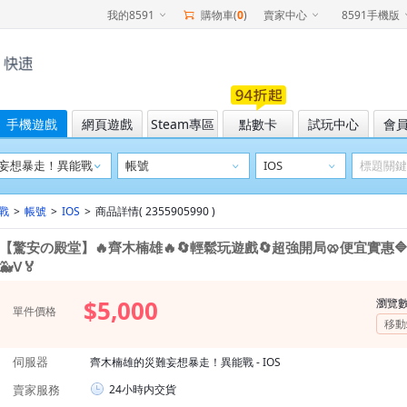
我的8591
購物車(
0
)
賣家中心
8591手機版
手機遊戲
網頁遊戲
Steam專區
點數卡
試玩中心
會
戰
>
帳號
>
IOS
>
商品詳情( 2355905990 )
【驚安の殿堂】🔥齊木楠雄🔥🔄輕鬆玩遊戲🔄超強開局🥨便宜實惠🔷
🐳Ⅴ🏅
$5,000
瀏覽
單件價格
移動
伺服器
齊木楠雄的災難妄想暴走！異能戰 - IOS
賣家服務
24小時内交貨