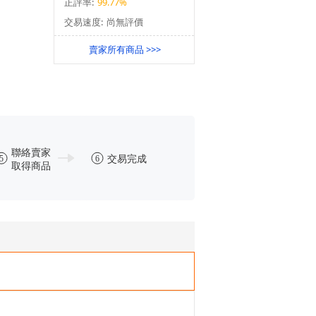
正評率:
99.77%
交易速度:
尚無評價
賣家所有商品 >>>