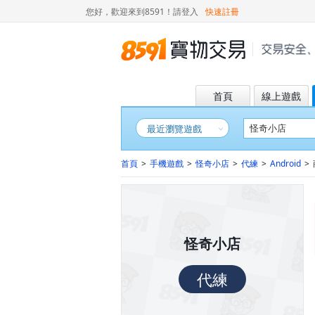
您好，歡迎來到8591！
請登入
快速註冊
首頁
線上遊戲
最近瀏覽遊戲
首頁
>
手機遊戲
>
怪奇小店
>
代練
>
Android
>
怪奇小店
代練