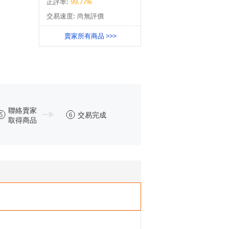
正評率:
99.77%
交易速度:
尚無評價
賣家所有商品 >>>