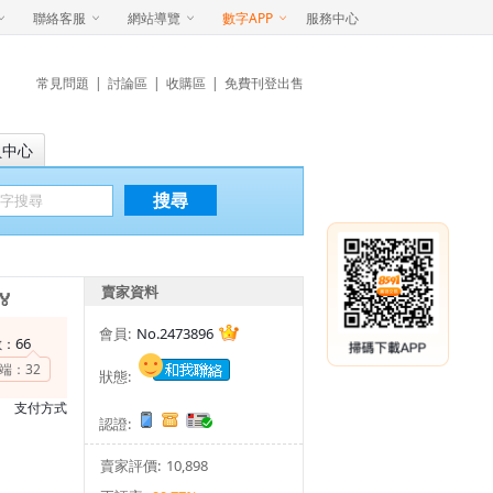
聯絡客服
網站導覽
數字APP
服務中心
常見問題
|
討論區
|
收購區
|
免費刊登出售
員中心
搜尋
賣家資料

會員:
No.2473896
66
數：
端：
32
狀態:
支付方式
認證:
賣家評價:
10,898