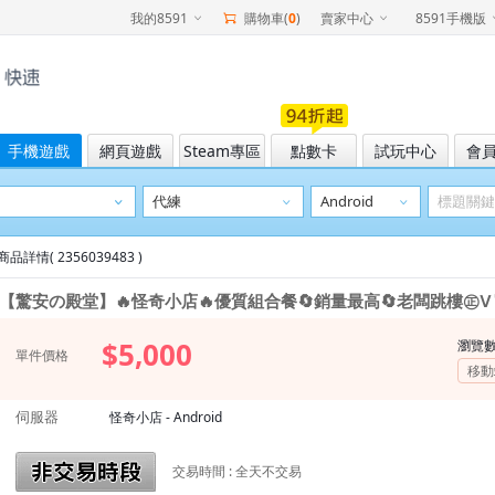
我的8591
購物車(
0
)
賣家中心
8591手機版
手機遊戲
網頁遊戲
Steam專區
點數卡
試玩中心
會
商品詳情( 2356039483 )
【驚安の殿堂】🔥怪奇小店🔥優質組合餐🔄銷量最高🔄老闆跳樓㊣Ⅴ
$5,000
瀏覽
單件價格
移動
伺服器
怪奇小店 - Android
交易時間 : 全天不交易