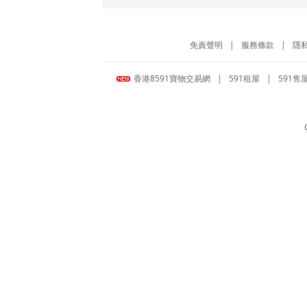
免責聲明
|
服務條款
|
隱
香港8591寶物交易網
|
591租屋
|
591售