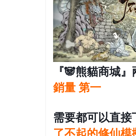
『🐼熊貓商城』兩
銷量 第一
需要都可以直接下
了不起的修仙模