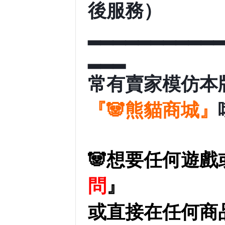
後服務）
▂▂▂▂▂▂▂▂▂▂
▂▂▂
常有賣家模仿本
『
🐼熊貓商城』
🐼想要任何遊
問
』
或直接在任何商