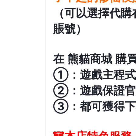
（可以選擇代購
賬號
）
在 熊貓商城 購
①：遊戲主程式
②：遊戲保證官
③：都可獲得下