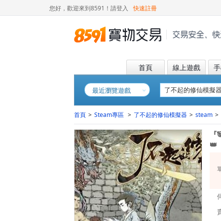
您好，歡迎來到8591！
請登入
快速註冊
首頁
線上遊戲
手
最近瀏覽遊戲
首頁
>
Steam專區
>
了不起的修仙模擬器
>
steam
>
『
👑