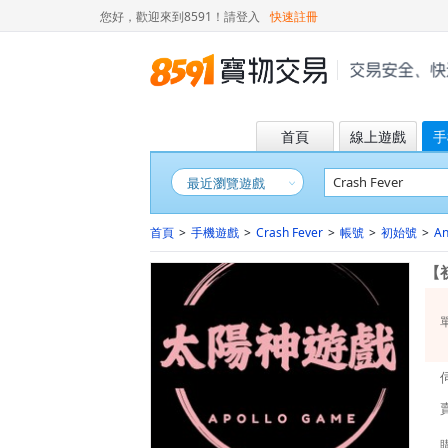
您好，歡迎來到8591！
請登入
快速註冊
首頁
線上遊戲
手
最近瀏覽遊戲
首頁
>
手機遊戲
>
Crash Fever
>
帳號
>
初始號
>
An
【