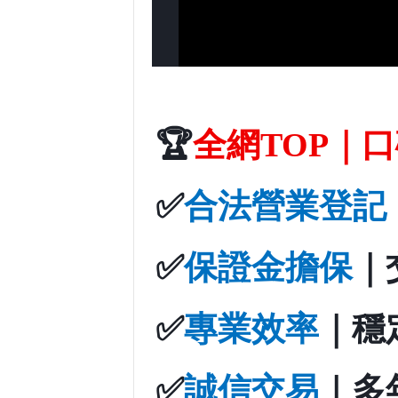
🏆
全網TOP｜
✅
合法營業登記
✅
保證金擔保
｜
✅
專業效率
｜穩
✅
誠信交易
｜多