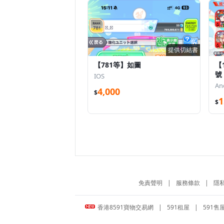
提供切結書
【781等】如圖
【
號 
IOS
An
4,000
$
1
$
免責聲明
|
服務條款
|
隱
香港8591寶物交易網
|
591租屋
|
591售