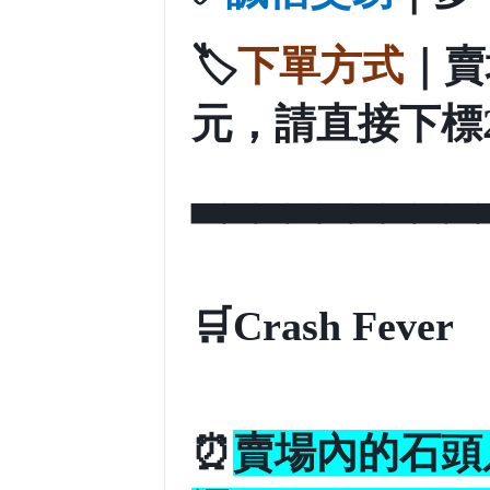
🏷️
下單方式
｜賣
元，請直接下標
▃▃▃▃▃▃▃▃▃
🛒
Crash Fever
⏰
賣場內的石頭