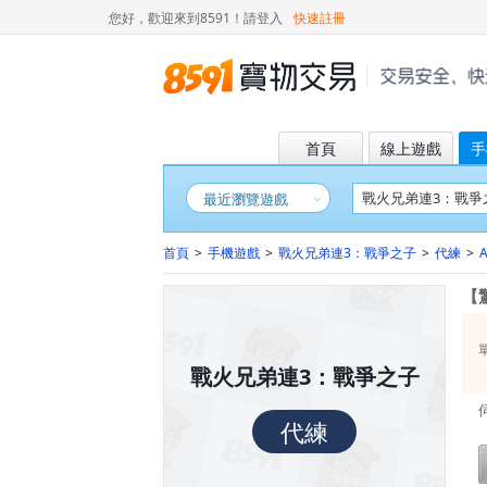
您好，歡迎來到8591！
請登入
快速註冊
首頁
線上遊戲
手
最近瀏覽遊戲
首頁
>
手機遊戲
>
戰火兄弟連3：戰爭之子
>
代練
>
A
【
戰火兄弟連3：戰爭之子
代練