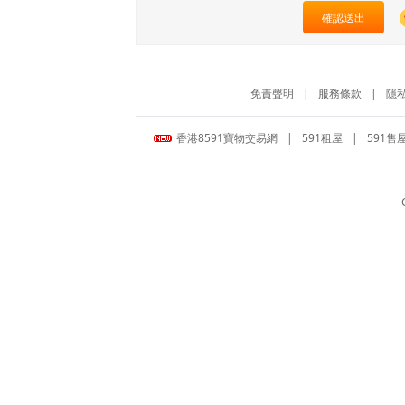
確認送出
免責聲明
|
服務條款
|
隱
香港8591寶物交易網
|
591租屋
|
591售