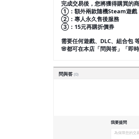
完成交易後，您將獲得購買的商
①：額外兩款隨機Steam遊戲
②：專人永久售後服務
③：15元再購折價券
需要任何遊戲、DLC、組合包 
🌸都可在本店「問與答」「即時
問與答
(0)
我要提問