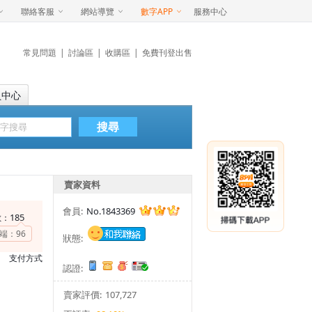
聯絡客服
網站導覽
數字APP
服務中心
常見問題
|
討論區
|
收購區
|
免費刊登出售
員中心
搜尋
賣家資料
會員:
No.1843369
185
數：
端：
96
狀態:
支付方式
認證:
賣家評價:
107,727