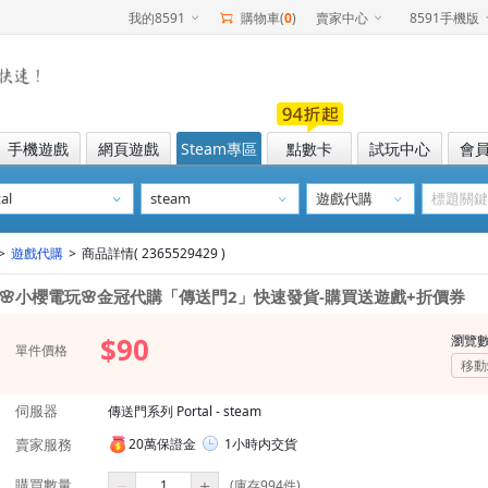
我的8591
購物車(
0
)
賣家中心
8591手機版
手機遊戲
網頁遊戲
Steam專區
點數卡
試玩中心
會
>
遊戲代購
>
商品詳情( 2365529429 )
🌸小櫻電玩🌸金冠代購「傳送門2」快速發貨-購買送遊戲+折價券
$90
瀏覽
單件價格
移動
伺服器
傳送門系列 Portal - steam
賣家服務
20萬保證金
1小時内交貨
購買數量
(庫存994件)