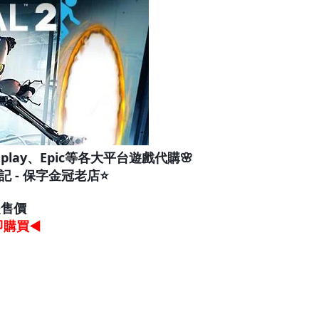
play、Epic等各大平台遊戲代購🌸
記 - 保字金冠老店⭐️
是售價
即購買
◀
：