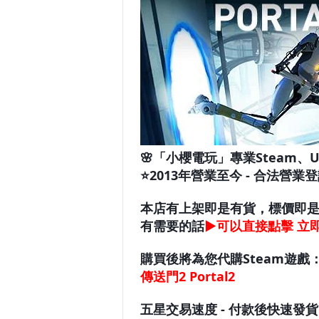
🌸「小櫻電玩」專業Steam、U
⭐️2013年營業至今 - 合法營業登
本店有上架即是有貨，標價即
有需要的話
▶
可以
直接點擊 立
購買後將為您代購Steam遊戲
傳送門2 Portal2
五星交易速度 - 付款後快速發貨