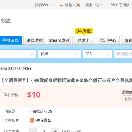
我的8591
購物車(
0
)
賣家中心
8591手機版
手機遊戲
網頁遊戲
Steam專區
點數卡
試玩中心
會
情( 2367784986 )
【全網最便宜】小白戰紀🔄輕鬆玩遊戲🔥金條◇鑽石◇碎片◇最低價
$10
瀏覽
單件價格
移動
伺服器
小白戰紀 - IOS
賣家服務
5萬保證金
購買數量
(庫存888件)