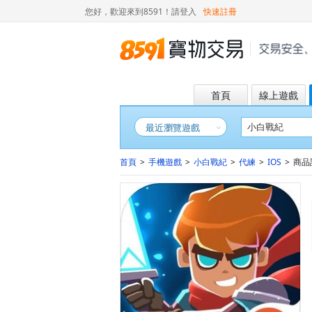
您好，歡迎來到8591！
請登入
快速註冊
首頁
線上遊戲
最近瀏覽遊戲
首頁
>
手機遊戲
>
小白戰紀
>
代練
>
IOS
>
商品詳