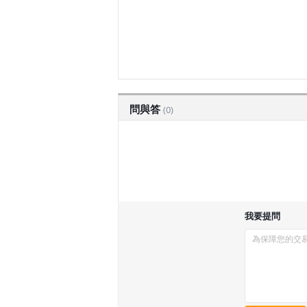
問與答
(0)
我要提問