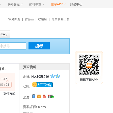
聯絡客服
網站導覽
數字APP
服務中心
常見問題
|
討論區
|
收購區
|
免費刊登出售
員中心
搜尋
賣家資料
.
會員:
No.3053719
47
數：
端：
21
狀態:
支付方式
認證:
賣家評價:
6,669