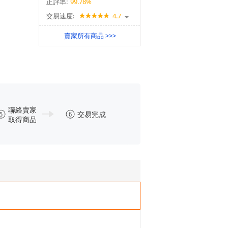
正評率:
99.78%
交易速度:
4.7
賣家所有商品 >>>