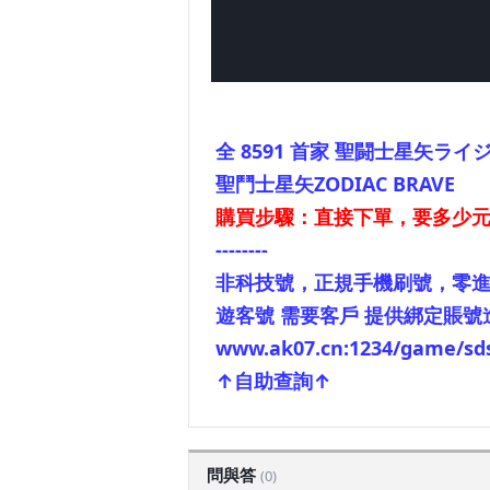
全 8591 首家
聖闘士星矢ライジ
聖鬥士星矢ZODIAC BRAVE
購買步驟：直接下單，要多少元
--------
非科技號，正規手機刷號，零
遊客號 需要客戶 提供綁定賬號
www.ak07.cn:1234/game/sd
↑自助查詢↑
問與答
(0)