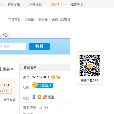
聯絡客服
網站導覽
數字APP
服務中心
常見問題
|
討論區
|
收購區
|
免費刊登出售
員中心
搜尋
賣家資料
鬥士星矢〃
會員:
No.1697841
133
數：
狀態:
端：
84
認證:
支付方式
賣家評價:
32,355