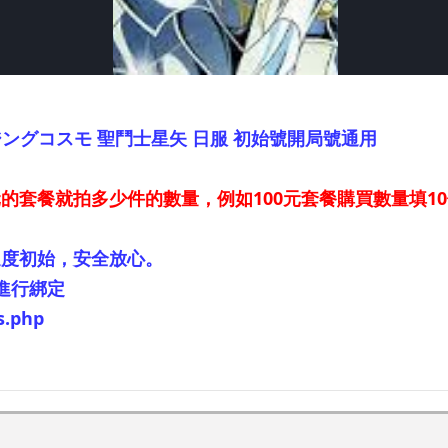
ングコスモ 聖鬥士星矢 日服 初始號開局號通用
的套餐就拍多少件的數量，例如100元套餐購買數量填1
進度初始，安全放心。
進行綁定
s.php