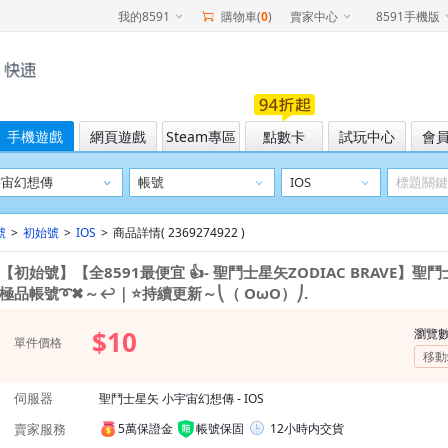
我的8591
購物車(
0
)
賣家中心
8591手機版
手機遊戲
網頁遊戲
Steam專區
點數卡
試玩中心
會
號
>
初始號
>
IOS
>
商品詳情( 2369274922 )
【初始號】【全8591最便宜 👍- 聖鬥士星矢ZODIAC BRAVE】聖
極品帳號➰✖～↩｜⭐持續更新～⎝（ OωO）⎠.
$10
瀏覽
單件價格
移動
伺服器
聖鬥士星矢 小宇宙幻想傳 - IOS
賣家服務
5萬保證金
帳號保固
12小時内交貨