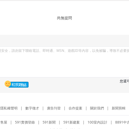
尚無提問
您還
隱私權聲明
|
數字徵才
|
廣告刊登
|
合作提案
|
關於我們
|
新聞剪輯
1售屋
|
591實價登錄
|
591新聞
|
591新建案
|
100室內設計
|
8891中