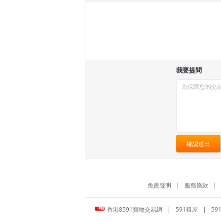
我要提問
確認送出
免責聲明
|
服務條款
|
香港8591寶物交易網
|
591租屋
|
59