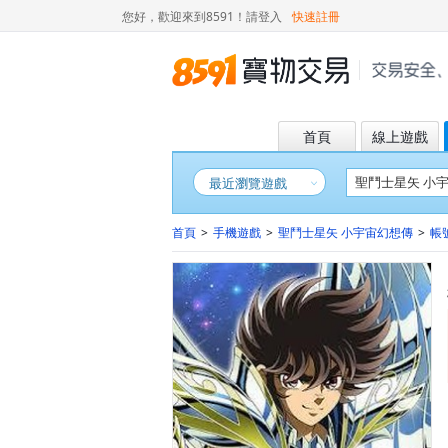
您好，歡迎來到8591！
請登入
快速註冊
首頁
線上遊戲
最近瀏覽遊戲
首頁
>
手機遊戲
>
聖鬥士星矢 小宇宙幻想傳
>
帳