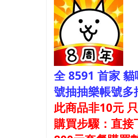
全 8591 首家
貓
號抽抽樂帳號多
此商品非10元 
購買步驟：直接