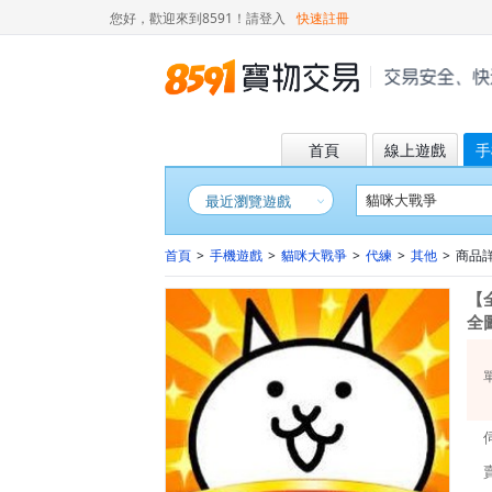
您好，歡迎來到8591！
請登入
快速註冊
首頁
線上遊戲
手
最近瀏覽遊戲
首頁
>
手機遊戲
>
貓咪大戰爭
>
代練
>
其他
>
商品詳情
【
全