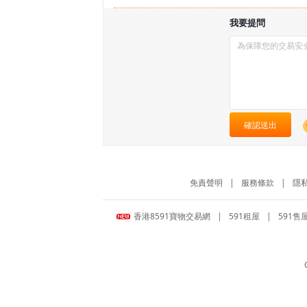
我要提問
確認送出
免責聲明
|
服務條款
|
隱
香港8591寶物交易網
|
591租屋
|
591售