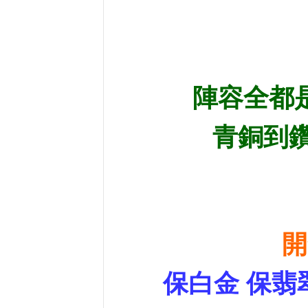
陣容全都
青銅到鑽
開
保白金 保翡