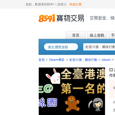
您好，歡迎來到8591！
請登入
快速註冊
首頁
線上遊戲
手
最近瀏覽遊戲
首頁
>
Steam專區
>
虹彩六號：圍攻行動
>
steam
>

作