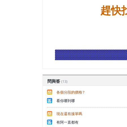
趕快
▓▓▓▓▓▓▓▓▓▓
問與答
(13)
各個分段的價格˙?
看你哪到哪
現在還有接單嗎
有阿一直都有