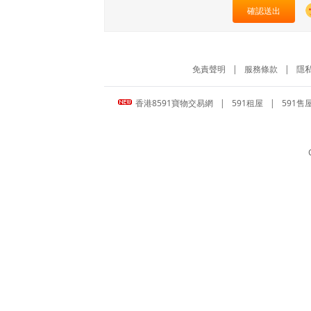
確認送出
免責聲明
|
服務條款
|
隱
香港8591寶物交易網
|
591租屋
|
591售