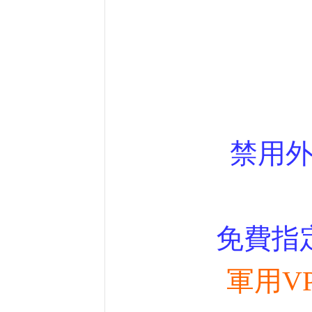
禁用
免費指
軍用V