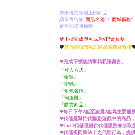
未出現在賣場上的商品
請留言告知"
商品名稱
"+"
商城價格
"
會告知您時價唷
💎
下標完成即可成為VIP會員
💎
💖
其他品項請私訊商品名稱及報價

❤完成下標後請幫我私訊留言。
登入方式
『
』
帳號
『
』
密碼
『
』
角色名稱
『
』
伺服器
『
』
『購買商品』
每日下午2點至凌晨2點為主要服務
❤
代儲是幫忙代購您遊戲中的商品
❤
代儲僅提供代儲服務並收取服
❤CoJJ
❤代儲視同民法上之代理行為，提