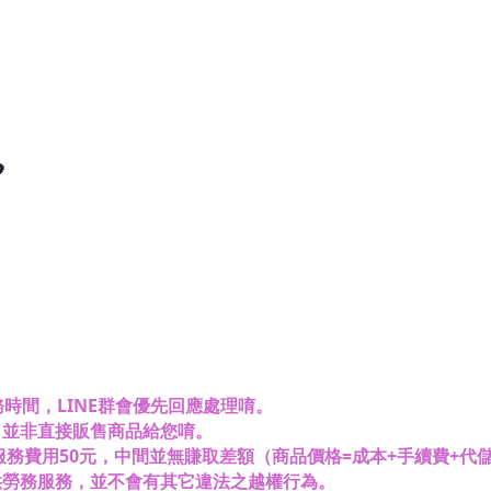

時間，LINE群會優先回應處理唷。
，並非直接販售商品給您唷。
務費用50元，中間並無賺取差額（商品價格=成本+手續費+代
其它違法之越權行為。
供勞務服務，並不會有