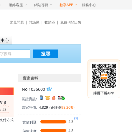
聯絡客服
網站導覽
數字APP
服務中心
常見問題
|
討論區
|
收購區
|
免費刊登出售
員中心
搜尋
賣家資料
No.1036600
認證資訊:
316
賣家評價:
4,829
(正評率
98.20%
)
：
53
支付方式
4.8
實價刊登
4.8
儲值速度