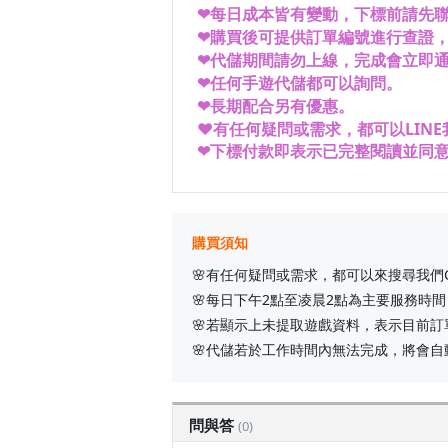
每日成本皆有變動，下標前請先
❤
購買後可提供訂單編號進行查證
❤
代儲期間請勿上線，完成會立即
❤
任何手遊代儲都可以詢問
。
❤
長期配合另有優惠
。
❤
❤有任何疑問或需求，都可以LINE
下標付款即表示已完整閱讀並同
❤
購買須知
🌸有任何疑問或需求，都可以來搜尋我們Co
🌸每日下午2點至凌晨2點為主要服務時間
🌸若顯示上未提取遊戲資料，表示目前訂
🌸代儲若於工作時間內無法完成，將會自
問與答
(0)