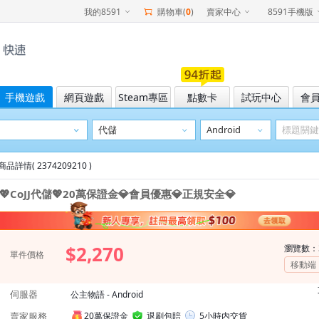
我的8591
購物車(
0
)
賣家中心
8591手機版
手機遊戲
網頁遊戲
Steam專區
點數卡
試玩中心
會
商品詳情( 2374209210 )
💖CoJJ代儲💖20萬保證金💎會員優惠💎正規安全💎
$2,270
瀏覽數：
單件價格
移動端
伺服器
公主物語 - Android
賣家服務
20萬保證金
退刷包賠
5小時内交貨