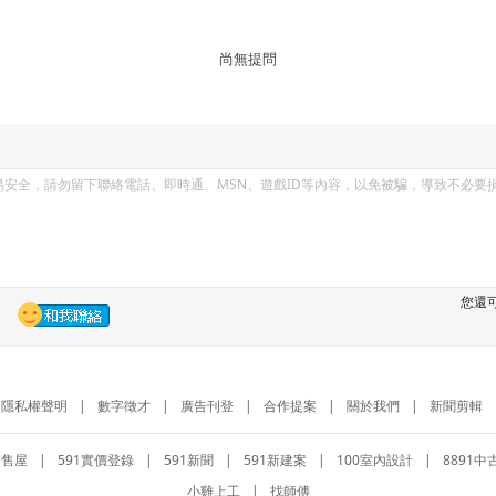
尚無提問
您還
隱私權聲明
|
數字徵才
|
廣告刊登
|
合作提案
|
關於我們
|
新聞剪輯
1售屋
|
591實價登錄
|
591新聞
|
591新建案
|
100室內設計
|
8891中
小雞上工
|
找師傅