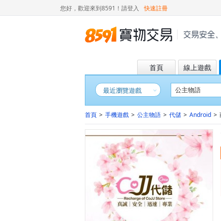
您好，歡迎來到8591！
請登入
快速註冊
首頁
線上遊戲
最近瀏覽遊戲
首頁
>
手機遊戲
>
公主物語
>
代儲
>
Android
>