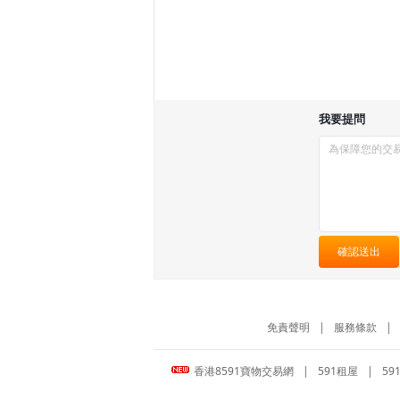
我要提問
確認送出
免責聲明
|
服務條款
|
香港8591寶物交易網
|
591租屋
|
59