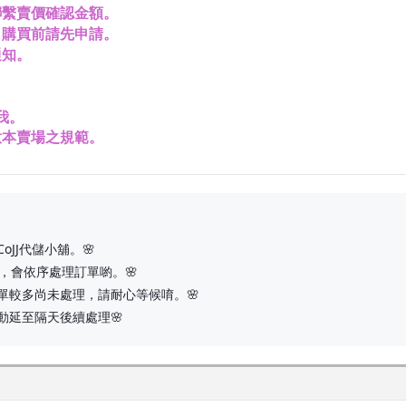
聯繫賣價確認金額。
，購買前請先申請
。
通知
。
我
。
意本賣場之規範。
JJ代儲小舖。🌸
，會依序處理訂單喲。🌸
單較多尚未處理，請耐心等候唷。🌸
動延至隔天後續處理🌸