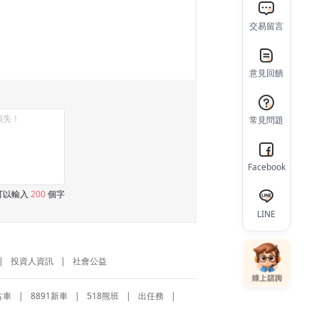
交易留言
意見回饋
常見問題
Facebook
可以輸入
200
個字
LINE
|
投資人資訊
|
社會公益
古車
|
8891新車
|
518熊班
|
出任務
|