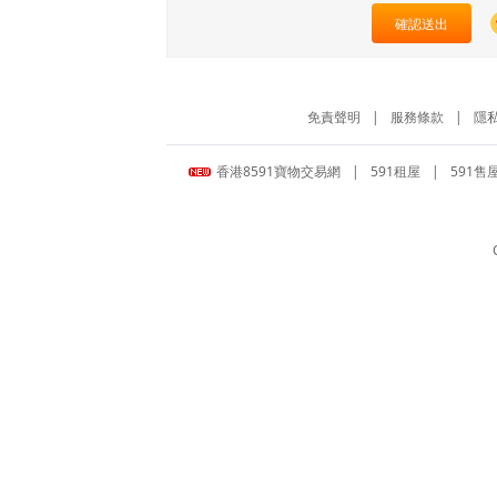
確認送出
免責聲明
|
服務條款
|
隱
香港8591寶物交易網
|
591租屋
|
591售