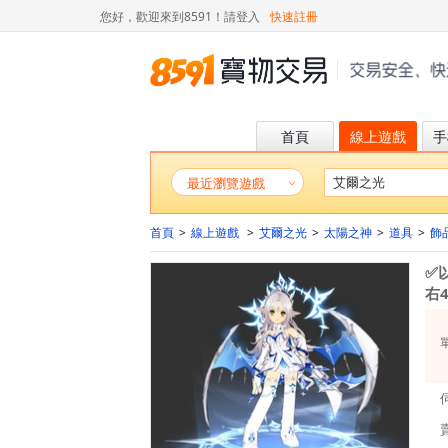
您好，歡迎來到8591！
請登入
快速註冊
首頁
線上遊戲
手
最近瀏覽遊戲
首頁
>
線上遊戲
>
艾爾之光
>
太陽之神
>
道具
>
飾
✅
右