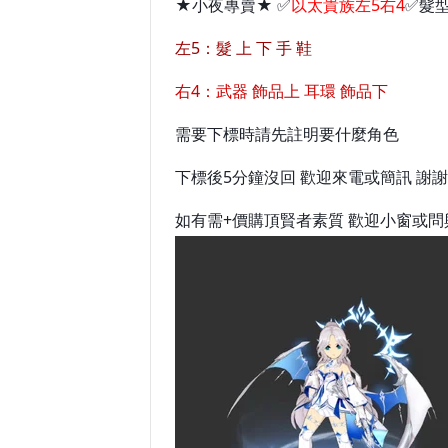
★小夜專賣★ ✅
以太貴族左5右4
✅髮
左5：髮 上 下 手 鞋
右4：武器 飾品上 耳環 飾品下
需要下標時請先註明要什麼角色
下標後5分鐘沒回 歡迎來電或簡訊 謝謝
如有需+價購頂賢者素質 歡迎小窗或問