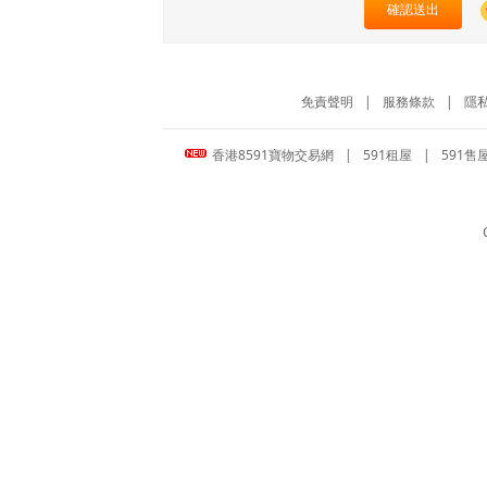
確認送出
免責聲明
|
服務條款
|
隱
香港8591寶物交易網
|
591租屋
|
591售