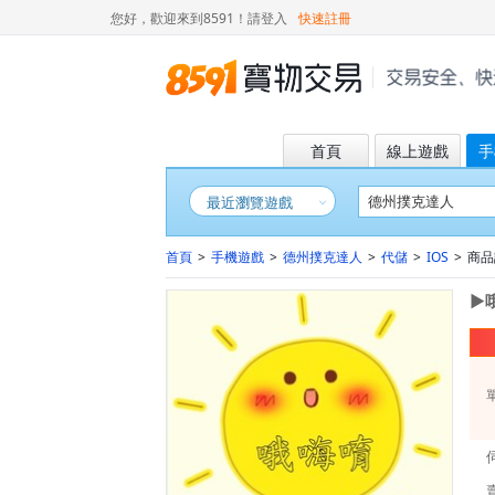
您好，歡迎來到8591！
請登入
快速註冊
首頁
線上遊戲
手
最近瀏覽遊戲
首頁
>
手機遊戲
>
德州撲克達人
>
代儲
>
IOS
>
商品詳
►