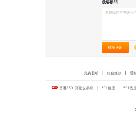
我要提問
確認送出
免責聲明
|
服務條款
|
隱
香港8591寶物交易網
|
591租屋
|
591售