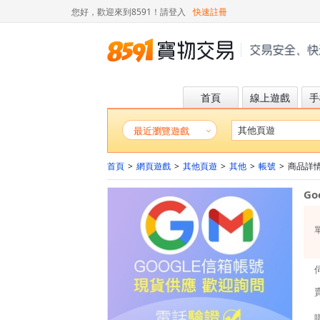
您好，歡迎來到8591！
請登入
快速註冊
首頁
線上遊戲
手
最近瀏覽遊戲
首頁
>
網頁遊戲
>
其他頁遊
>
其他
>
帳號
>
商品詳情( 
G