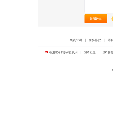
確認送出
免責聲明
|
服務條款
|
隱
香港8591寶物交易網
|
591租屋
|
591售