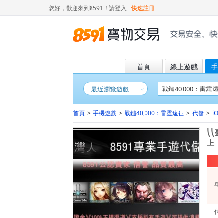
您好，歡迎來到8591！
請登入
快速註冊
首頁
線上遊戲
手
最近瀏覽遊戲
首頁
>
手機遊戲
>
戰鎚40,000：雷霆遠征
>
代儲
>
i
⎝
上