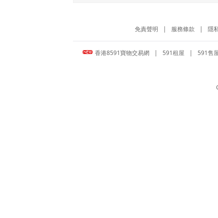
免責聲明
|
服務條款
|
隱
香港8591寶物交易網
|
591租屋
|
591售