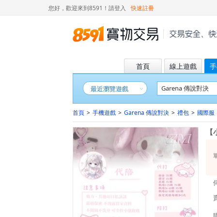
您好，歡迎來到8591！
請登入
快速註冊
首頁
線上遊戲
手
最近瀏覽遊戲
首頁
>
手機遊戲
>
Garena 傳說對決
>
禮包
>
國際服
【