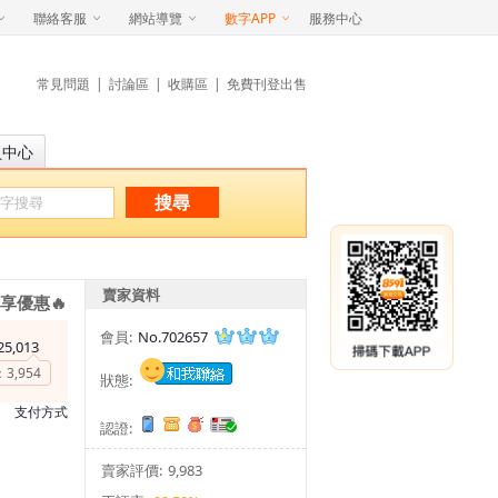
聯絡客服
網站導覽
數字APP
服務中心
常見問題
|
討論區
|
收購區
|
免費刊登出售
員中心
搜尋
賣家資料
享優惠🔥
會員:
No.702657
25,013
：
3,954
狀態:
支付方式
認證:
賣家評價:
9,983