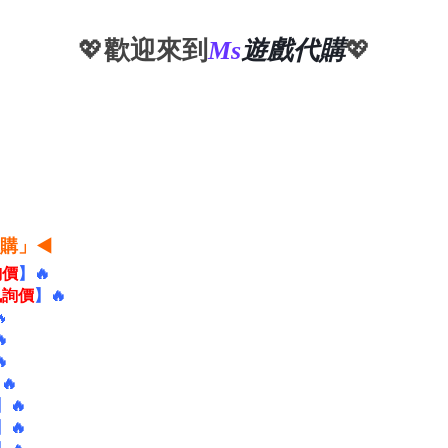
💖
歡迎來到
Ms
遊戲代購
💖
購
」◀
詢價
】🔥
訊詢價
】🔥



🔥
】🔥
】
🔥