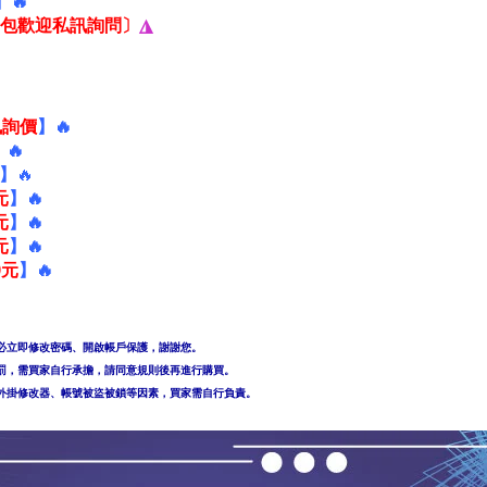
】🔥
合包歡迎私訊詢問〕
◮
訊詢價
】🔥
】🔥
】
🔥
元
】
🔥
元
】🔥
元
】🔥
0元
】🔥
必立即修改密碼、開啟帳戶保護，謝謝您。
罰，需買家自行承擔，請同意規則後再進行購買。
外掛修改器、帳號被盜被鎖等因素，買家需自行負責。