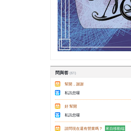
問與答
(61)
幫開，謝謝
私訊您囉
好 幫開
私訊您囉
請問現在還有營業嗎？
來自移動端