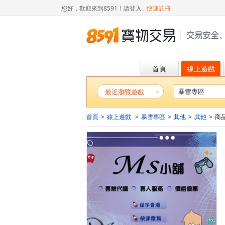
您好，歡迎來到8591！
請登入
快速註冊
首頁
線上遊戲
最近瀏覽遊戲
首頁
>
線上遊戲
>
暴雪專區
>
其他
>
其他
>
商品