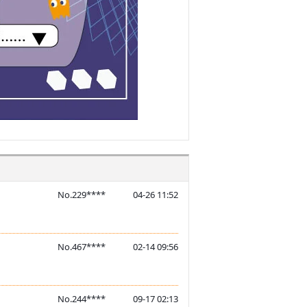
No.229****
04-26 11:52
No.467****
02-14 09:56
No.244****
09-17 02:13