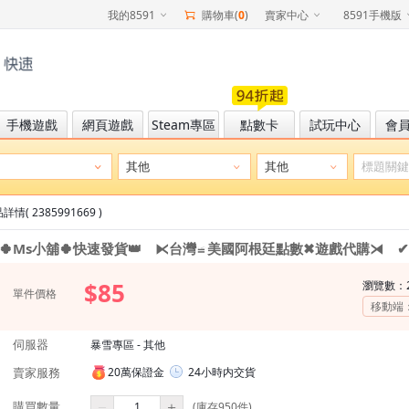
我的8591
購物車(
0
)
賣家中心
8591手機版
手機遊戲
網頁遊戲
Steam專區
點數卡
試玩中心
會
詳情( 2385991669 )
🍀Ms小舖🍀快速發貨👑 ⧔台灣≌美國阿根廷點數✖遊戲代購⧕ ✔
$85
瀏覽數：
單件價格
移動端
伺服器
暴雪專區 - 其他
賣家服務
20萬保證金
24小時内交貨
購買數量
(庫存950件)