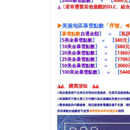
【
2000暴雪點數
】 ≌ 【
3060元
◮
〔若有需要其他遊戲的DLC、組
▶
美服地區暴雪點數
「序號
」◀
【
暴雪點數
自選金額
】
≌ 【
私
【
5美金暴雪點數
】
≌ 【
340元
【
10美金暴雪點數
】
≌ 【
680元
【
20美金暴雪點數
】
≌ 【
1360
【
25美金暴雪點數
】
≌ 【
1700
【
50美金暴雪點數
】 ≌ 【
3060
【
100美金暴雪點數
】 ≌ 【
544
◮◭ 購買須知 ◮◭
√商品發貨後不支持任何理由的退換貨，交易完成後請務
√若遊戲官方禁止第三方代購行為且後續如有產生任何處
√賣場僅提供代購服務，商品發貨後電腦設備不支援、開
若有喜歡的遊戲皆可使用
◈問答區◈即時通訊◈
詢問