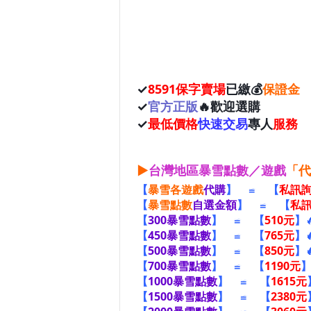
✓
8591
保字賣場
已繳💰
保證金
✓
官方正版
🔥歡迎選購
✓
最低價格
快速交易
專人
服務
▶
台灣地區暴雪點數／遊戲
「代
【
暴雪
各遊戲
代購
】
≌ 【
私訊
【
暴雪點數
自選金額
】
≌ 【
私
【
300暴雪點數
】
≌ 【
510元
】

【
450暴雪點數
】
≌ 【
765元
】

【
500暴雪點數
】
≌ 【
850元
】
【
700暴雪點數
】 ≌ 【
1190元
】
【
1000暴雪點數
】 ≌ 【
1615元
【
1500暴雪點數
】 ≌ 【
2380元