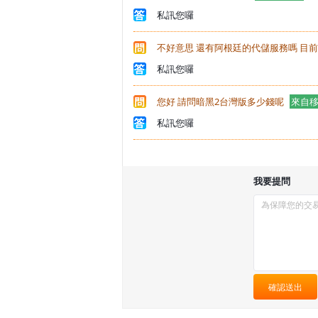
私訊您囉
不好意思 還有阿根廷的代儲服務嗎 目
私訊您囉
您好 請問暗黑2台灣版多少錢呢
來自
私訊您囉
我要提問
確認送出