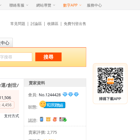
聯絡客服
網站導覽
數字APP
服務中心
常見問題
|
討論區
|
收購區
|
免費刊登出售
員中心
搜尋
賣家資料
運/創世/
會員:
No.1244428
11,506
：
4,456
狀態:
支付方式
認證:
賣家評價:
2,775