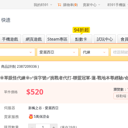
我的8591
購物車(
0
)
賣家中心
8591手機版
手機遊戲
網頁遊戲
Steam專區
點數卡
試玩中心
會
商品詳情( 2387209336 )
🌞單眼怪代練🌞✅保字號✅挑戰者代打-聯盟冠軍-蓮-戰地本尊經驗/命
$520
瀏覽數：
單件價格
移動端
伺服器
新楓之谷 - 愛麗西亞
賣家服務
5萬保證金
購買數量
(庫存28件)