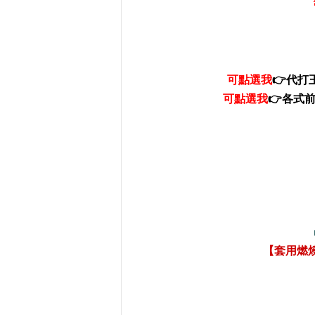
可點選我
👉代打
可點選我
👉各式
【套用燃燒】