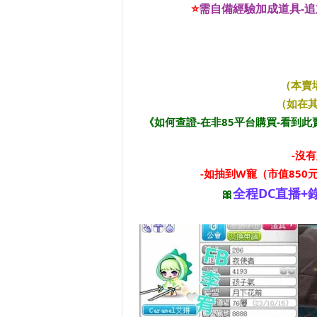
⭐
需自備經驗加成道具-追加
（本賣
（如在其
《如何查證-在非85平台購買-看到
-沒
-如抽到W寵（市值850
全程DC直播+
🎀