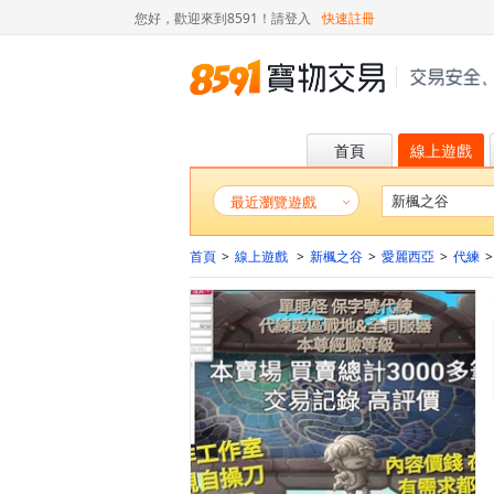
您好，歡迎來到8591！
請登入
快速註冊
首頁
線上遊戲
最近瀏覽遊戲
首頁
>
線上遊戲
>
新楓之谷
>
愛麗西亞
>
代練
>