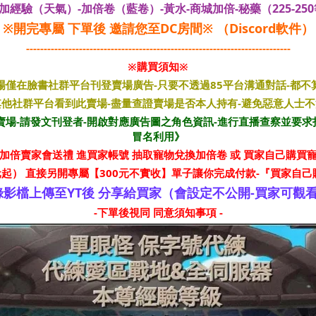
經驗（天氣）-加倍卷（藍卷）-黃水-商城加倍-秘藥（225-25
※開完專屬 下單後 邀請您至DC房間※ （Discord軟件）
---------------------------------------------------------------------------
※購買須知※
場僅在臉書社群平台刊登賣場廣告-只要不透過85平台溝通對話-都不
他社群平台看到此賣場-盡量查證賣場是否本人持有-避免惡意人士
此賣場-請發文刊登者-開啟對應廣告圖之角色資訊-進行直播查察並要求
冒名利用》
有加倍賣家會送禮 進買家帳號 抽取寵物兌換加倍卷 或 買家自己購買寵
元起） 直接另開專屬【300元不實收】單子讓你完成付款-『買家自
錄影檔上傳至YT後 分享給買家（會設定不公開-買家可觀
-下單後視同 同意須知事項 -