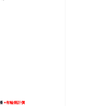
廣播
=有輪燒計價