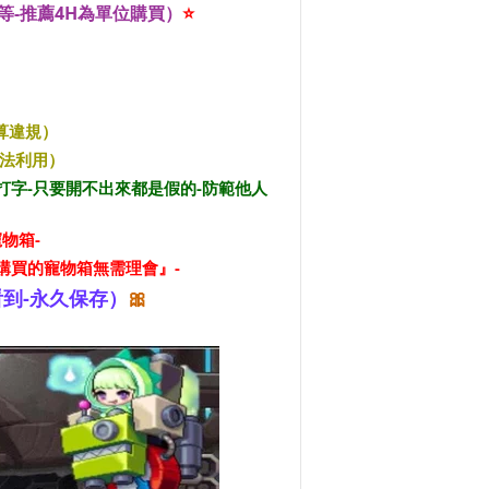
0等-推薦4H為單位購買）
⭐
算違規）
不法利用）
打字-只要開不出來都是假的-防範他人
物箱-
己購買的寵物箱無需理會』-
看到-永久保存）
🎀