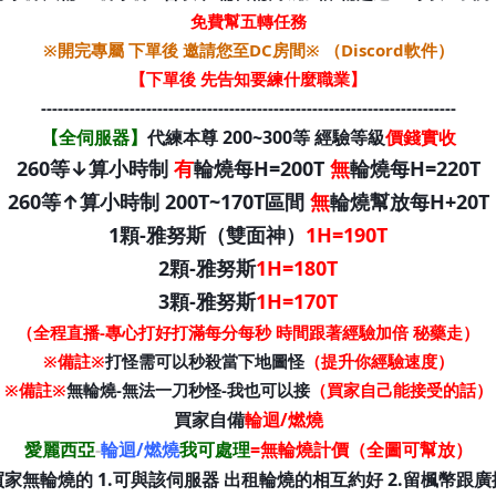
免費幫五轉任務
※開完專屬 下單後 邀請您至DC房間※ （Discord軟件）
【下單後 先告知要練什麼職業】
---------------------------------------------------------------------------
【全伺服器】
代練本尊 200~300等 經驗等級
價錢實收
260等↓算小時制
有
輪燒每H=200T
無
輪燒每H=220T
260等↑算小時制 200T~170T區間
無
輪燒幫放每H+20T
1顆-雅努斯（雙面神）
1H=190T
2顆-雅努斯
1H=180T
3顆-雅努斯
1H=170T
（全程直播-專心打好打滿每分每秒 時間跟著經驗加倍 秘藥走）
※備註※
打怪需可以秒殺當下地圖怪
（提升你經驗速度）
※備註※
無輪燒-無法一刀秒怪-我也可以接
（買家自己能接受的話）
買家自備
輪迴/燃燒
愛麗西亞
-
輪迴
/燃燒
我可處理
=無輪燒計價（全圖可幫放）
買家無輪燒的 1.可與該伺服器 出租輪燒的相互約好 2.留楓幣跟