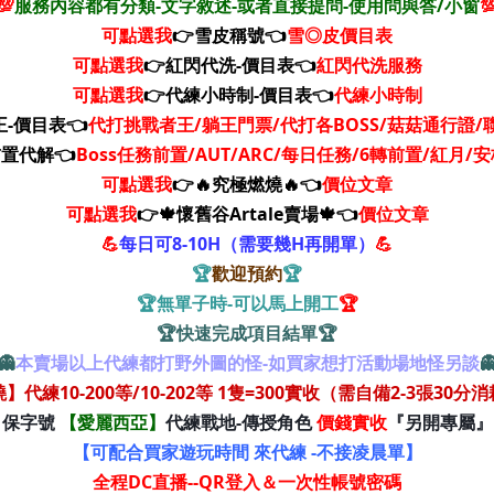
💯
服務內容都有分類-文字敘述-或者直接提問-使用問與答/小窗

可點選我
👉雪皮稱號👈
雪◎皮
價目表
可點選我
👉紅閃代洗-價目表👈
紅閃代洗服務
可點選我
👉代練小時制-價目表👈
代練小時制
王-價目表👈
代打挑戰者王/躺王門票/代打各BOSS/菇菇通行證/
前置代解👈
Boss任務前置/AUT/ARC/每日任務/6轉前置/紅月
可點選我
👉🔥究極燃燒🔥👈
價位文章
可點選我
👉🍁懷舊谷Artale賣場🍁👈
價位文章
💪
每日可8-10H（需要幾H再開單）
💪
🏆
歡迎預約
🏆
🏆無單子時-可以馬上開工
🏆
🏆快速完成項目結單🏆
👻
本賣場以上代練都打野外圖的怪-如買家想打活動場地怪另談

代練10-200等/10-202等 1隻=300實收（需自備2-3張30
保字號
【愛麗西亞】
代練戰地-傳授角色
價錢實收
『另開專屬』
【可配合買家遊玩時間 來代練 -不接凌晨單】
全程DC直播--QR登入＆一次性帳號密碼