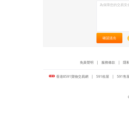
確認送出
免責聲明
|
服務條款
|
隱
香港8591寶物交易網
|
591租屋
|
591售