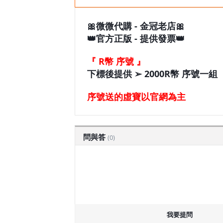
🎀微微代購 - 金冠老店🎀
👑官方正版 - 提供發票👑
『 R幣 序號 』
下標後提供 ➢ 2000R幣 序號一組
序號送的虛寶以官網為主
問與答
(0)
我要提問