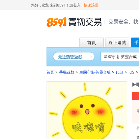
您好，歡迎來到8591！
請登入
快速註冊
首頁
線上遊戲
手
最近瀏覽遊戲
首頁
>
手機遊戲
>
皇國守衛-英靈合成
>
代儲
>
iOS
>
►