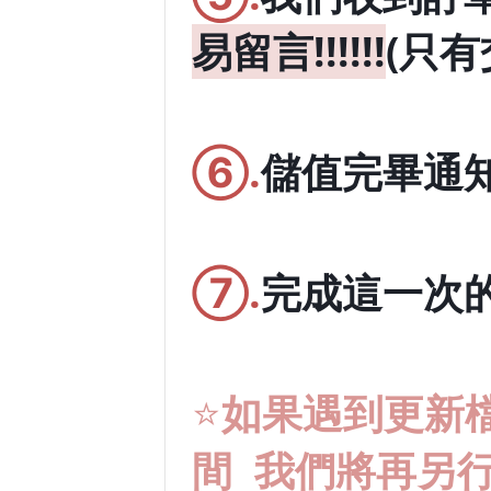
易留言!!!!!!
(只
⑥.
儲值完畢通
⑦.
完成這一次的
⭐️
如果遇到更新
間 我們將再另