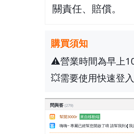
關責任、賠償。
購買須知
⚠️營業時間為早上1
💥需要使用快速登入
問與答
(279)
幫開3000r
來自移動端
嗨嗨~ 專屬已經幫您開啟了唷 請幫我到❰我