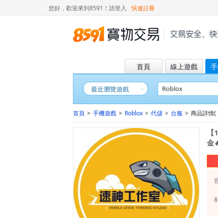
您好，歡迎來到8591！
請登入
快速註冊
首頁
線上遊戲
手
最近瀏覽遊戲
首頁
>
手機遊戲
>
Roblox
>
代儲
>
台服
>
商品詳情( 2
【1
金