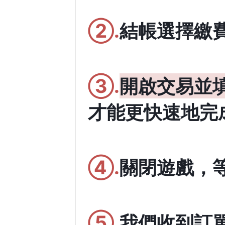
②.
結帳選擇繳費
③.
開啟交易並
才能更快速地完
④.
關閉遊戲，
⑤.
我們收到訂