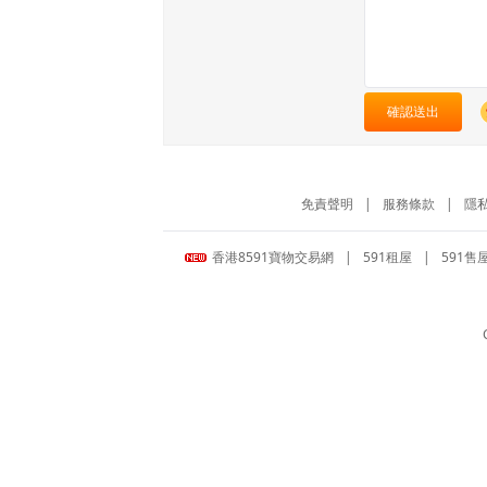
確認送出
免責聲明
|
服務條款
|
隱
香港8591寶物交易網
|
591租屋
|
591售