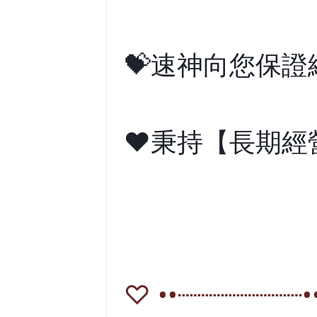
💝
速神向您保證
❤️秉持【長期經
♡ ••┈┈┈┈┈┈┈┈•