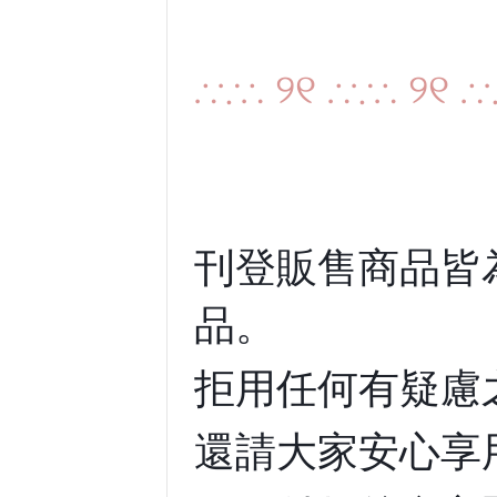
∴∵∴ ୨୧ ∴∵∴ ୨୧ ∴
刊登販售商品皆
品。
拒用任何有疑慮
還請大家安心享