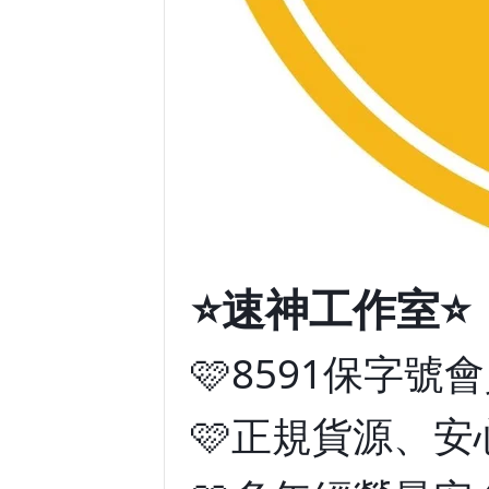
⭐️速神工作室⭐️
🩷8591保字號
🩷正規貨源、安