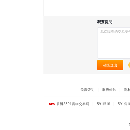
我要提問
確認送出
免責聲明
|
服務條款
|
隱
香港8591寶物交易網
|
591租屋
|
591售