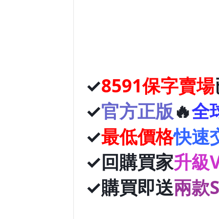
✓
8591
保字賣場
✓
官方正版
🔥
全
✓
最低價格
快速
✓回購買家
升級V
✓購買即送
兩款