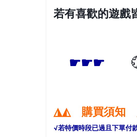
若有喜歡的遊
☛☛☛

◮◭ 購買須知 
√若特價時段已過且下單付