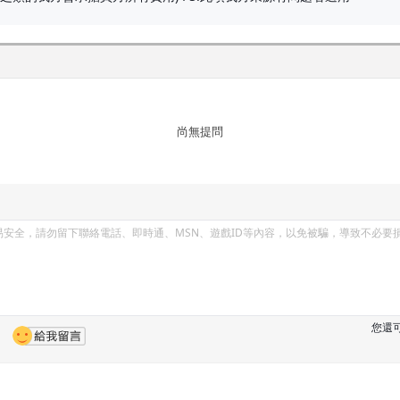
尚無提問
您還