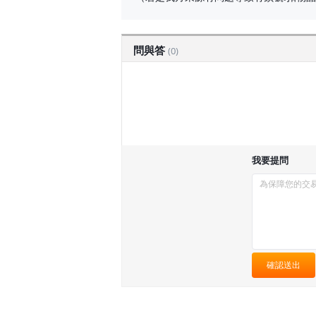
問與答
(0)
我要提問
確認送出