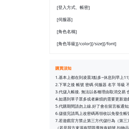
[登入方式、帳密]
[伺服器]
[角色名稱]
[角色等級][/color][/size][/font]
購買須知
1.基本上都在到凌晨3點多~休息到早上11
2.下單之後 帳號 密碼 伺服器 名字 等級
3.代儲入帳後. 無法以各種理由取消交易
4.如遇到單子眾多或者麻煩的需要更新
5.代購期間請勿上線.好了會在留言板通知
6.儲值完請馬上改密碼再領收以免發生帳
7.若遊戲官方禁止第三方代儲行為（第三
（若是我方來源有問題導致有鎖號.扣物品