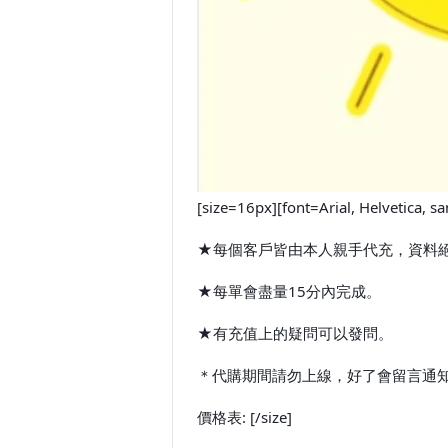
[size=16px][font=Arial, He
★每個客戶皆由本人親手代充，資料
★每單會盡量15分內完成。
★有充值上的疑問可以發問。
＊代購期間請勿上線，好了會留言通知您。[/c
價格表: [/size]