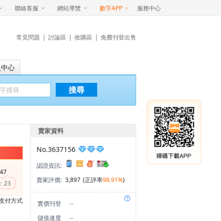
聯絡客服
網站導覽
數字APP
服務中心
常見問題
|
討論區
|
收購區
|
免費刊登出售
員中心
搜尋
賣家資料
No.3637156
認證資訊:
47
賣家評價:
3,897
(正評率
98.91%
)
：
23
支付方式
實價刊登
--
儲值速度
--