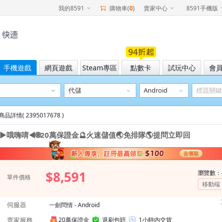
我的8591
購物車(
0
)
賣家中心
8591手機版
手機遊戲
網頁遊戲
Steam專區
點數卡
試玩中心
會
商品詳情( 2395017678 )
►哦嗨唷◄🌐20萬保證金🔮火速儲值🌏免排隊🌎提問立即回
$8,591
瀏覽數：
單件價格
移動端
伺服器
一劍問情 - Android
賣家服務
20萬保證金
退刷包賠
1小時内交貨