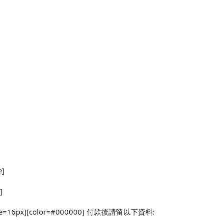
e]
]
rif][size=16px][color=#000000] 付款後請留以下資料: