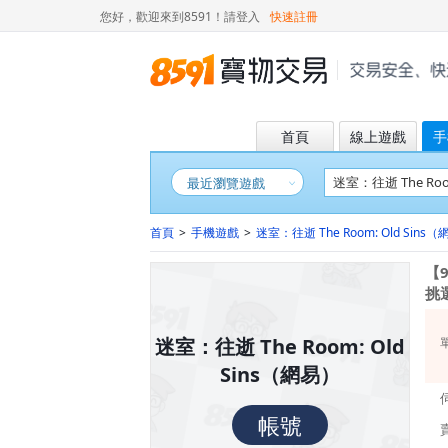
您好，歡迎來到8591！
請登入
快速註冊
首頁
線上遊戲
手
最近瀏覽遊戲
首頁
>
手機遊戲
>
迷室：往逝 The Room: Old Sins
【
挑
迷室：往逝 The Room: Old
Sins（網易）
帳號