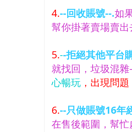
4.
--回收賬號--.
如
幫你掛著賣場賣出
5.
-
-拒絕其他平台購
就找回，垃圾混雜
心暢玩
，出現問題
6.
--只做賬號16年經
在售後範圍，幫忙