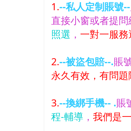
1.
--私人定制賬號--
直接小窗或者提問細
照選
，
一對一服務
2.
--被盜包賠--.
賬
永久有效，有問題
3.
--換綁手機-- .
賬
程-輔導
，
我們是