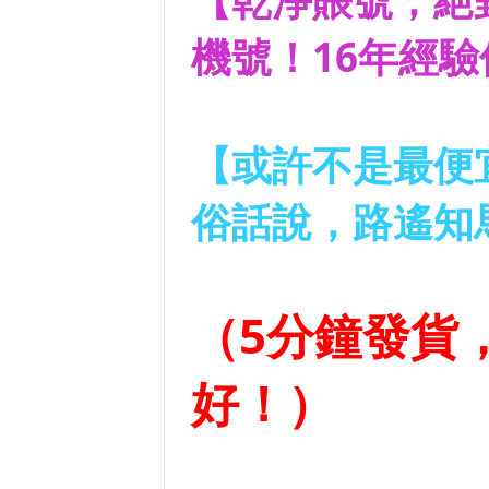
【乾淨賬號，絕
機號！16年經
【或許不是最便
俗話說，路遙知
（5分鐘發貨
好！）