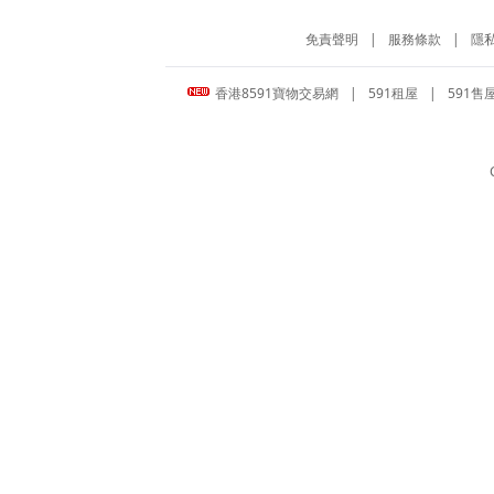
免責聲明
|
服務條款
|
隱
香港8591寶物交易網
|
591租屋
|
591售