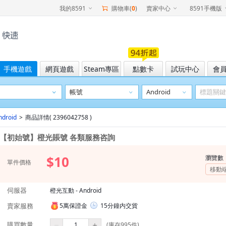
我的8591
購物車(
0
)
賣家中心
8591手機版
手機遊戲
網頁遊戲
Steam專區
點數卡
試玩中心
會
ndroid
>
商品詳情( 2396042758 )
【初始號】橙光賬號 各類服務咨詢
$10
瀏覽數
單件價格
移動
伺服器
橙光互動 - Android
賣家服務
5萬保證金
15分鐘内交貨
購買數量
(庫存995件)