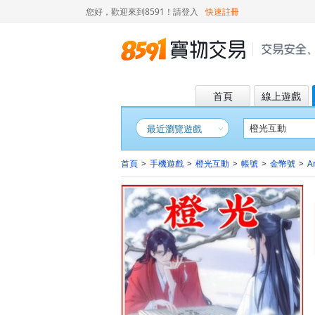
您好，歡迎來到8591！
請登入
快速註冊
首頁
線上遊戲
最近瀏覽遊戲
首頁
>
手機遊戲
>
橙光互動
>
帳號
>
金幣號
>
A