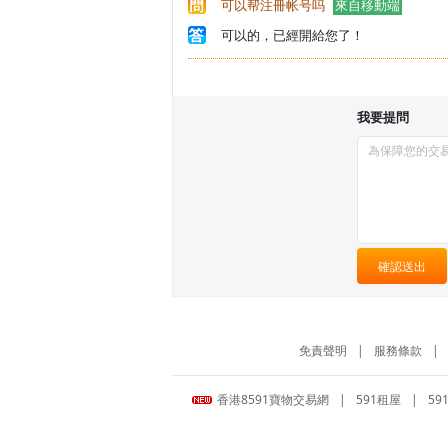
可以帮注冊帐号吗
來自移動端
可以的，已經開給您了！
我要提問
確認送出
免責聲明
|
服務條款
|
香港8591寶物交易網
|
591租屋
|
59