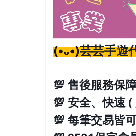
芸芸手遊代
(•ᴗ•)
💯 售後服務保障
💯 安全、快速 
💯 每筆交易皆