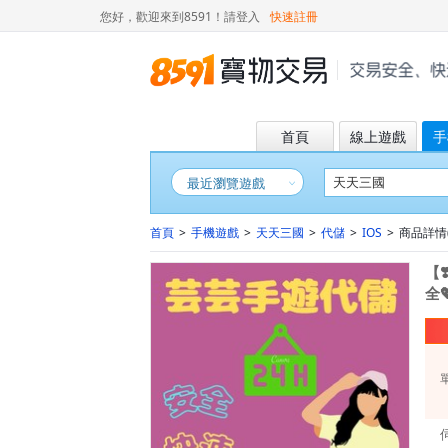
您好，歡迎來到8591！
請登入
快速註冊
首頁
線上遊戲
手
最近瀏覽遊戲
首頁
>
手機遊戲
>
天天三國
>
代儲
>
IOS
>
商品詳情( 
【❣
全