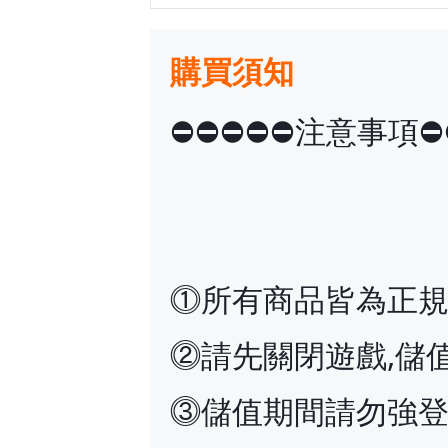
購買須知
⛔️⛔️⛔️⛔️⛔️注意事項⛔️⛔
⓵所有商品皆為正
⓶請先關閉遊戲,儲
⓷儲值期間請勿強