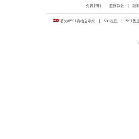
免責聲明
|
服務條款
|
隱
香港8591寶物交易網
|
591租屋
|
591售