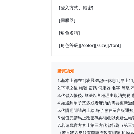
[登入方式、帳密]
[伺服器]
[角色名稱]
[角色等級][/color][/size][/font]
購買須知
1.基本上都在到凌晨3點多~休息到早上11
2.下單之後 帳號 密碼 伺服器 名字 等級
3.代儲入帳後. 無法以各種理由取消交易
4.如遇到單子眾多或者麻煩的需要更新
5.代購期間請勿上線.好了會在留言板通知
6.儲值完請馬上改密碼再領收以免發生帳
7.若遊戲官方禁止第三方代儲行為（第三
（若是我方來源有問題導致有鎖號.扣物品