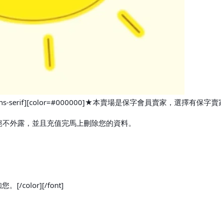
lvetica, sans-serif][color=#000000]★本賣場是保字會員賣家，選
絕不外露，並且充值完馬上刪除您的資料。
olor][/font]