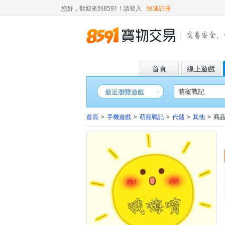
您好，歡迎來到8591！
請登入
快速註冊
首頁
線上遊戲
最近瀏覽遊戲
首頁
>
手機遊戲
>
萌寵戰記
>
代儲
>
其他
>
商品詳