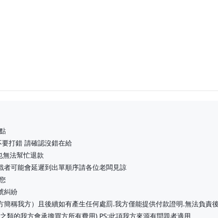
點
 不要打錯 請確認沒錯在給
 也無法幫忙退款
遊戲者可能會延遲到出單順序請各位老闆見諒
您
號糾紛
方簡稱我方）且後續如有產生任何處罰.我方僅能提供付款證明.無法負責
之類的我方會承擔買方所有費用) PS:此項我方來源有問題者適用