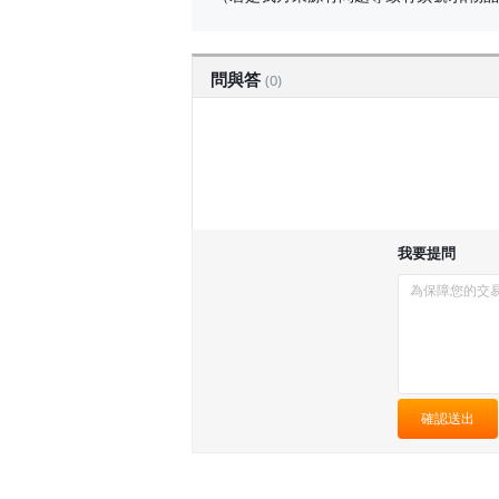
問與答
(0)
我要提問
確認送出