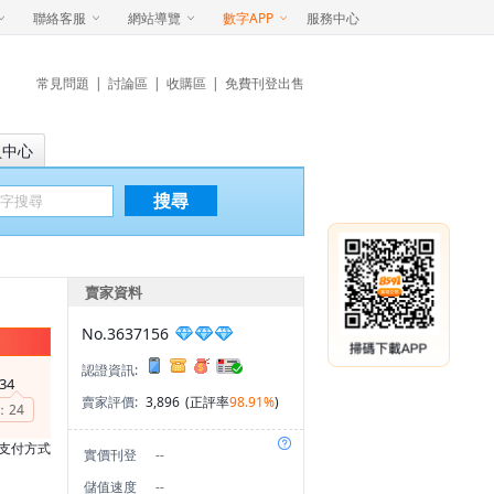
聯絡客服
網站導覽
數字APP
服務中心
常見問題
|
討論區
|
收購區
|
免費刊登出售
員中心
搜尋
賣家資料
No.3637156
認證資訊:
34
賣家評價:
3,896
(正評率
98.91%
)
：
24
支付方式
實價刊登
--
儲值速度
--