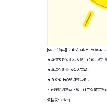
[size=16px][font=Arial, He
★每個客戶皆由本人親手代充，資料
★每單會盡量15分內完成。
★有充值上的疑問可以發問。
＊代購期間請勿上線，好了會留言通知您。[/c
價格表: [/size]