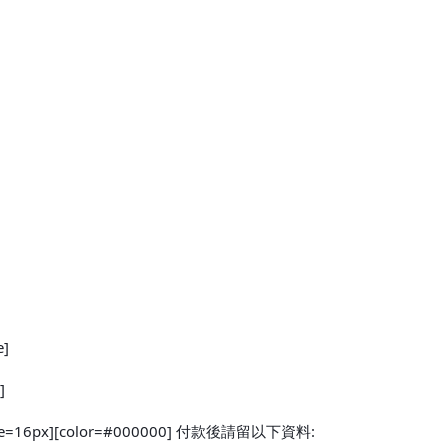
e]
]
rif][size=16px][color=#000000] 付款後請留以下資料: