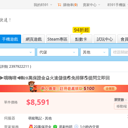
我的8591
購物車(
0
)
賣家中心
8591手機版
手機遊戲
網頁遊戲
Steam專區
點數卡
試玩中心
會
情( 2397922211 )
►哦嗨唷◄🌐20萬保證金🔮火速儲值🌏免排隊🌎提問立即回
$8,591
瀏覽數：
單件價格
移動端
伺服器
萌寵戰記 - 其他
賣家服務
20萬保證金
退刷包賠
1小時内交貨