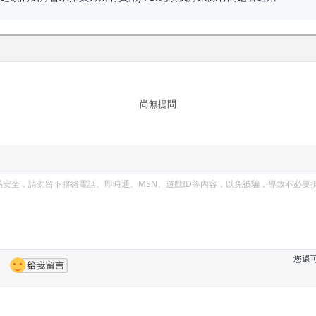
尚無提問
您還