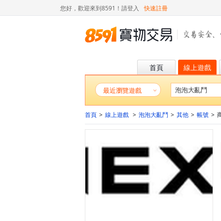
您好，歡迎來到8591！
請登入
快速註冊
首頁
線上遊戲
最近瀏覽遊戲
首頁
>
線上遊戲
>
泡泡大亂鬥
>
其他
>
帳號
>
商