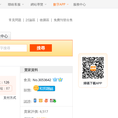
聯絡客服
網站導覽
數字APP
服務中心
常見問題
|
討論區
|
收購區
|
免費刊登出售
員中心
搜尋
賣家資料
會員:
No.3053642
126
數：
端：
87
狀態:
支付方式
認證:
賣家評價:
6,517