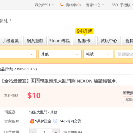
我的8591
購物車(
0
)
賣家中心
8591手機版
手機遊戲
網頁遊戲
Steam專區
點數卡
試玩中心
會
品詳情( 2398965015 )
【全站最便宜】🇰🇷韓版泡泡大亂鬥🆔 NEXON 驗證帳號🍀.
$10
瀏覽
單件價格
移動
伺服器
泡泡大亂鬥 - 其他
賣家服務
5萬保證金
24小時内交貨
購買數量
(庫存888件)