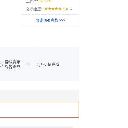
正評率:
99.57%
交易速度:
5.0
賣家所有商品 >>>