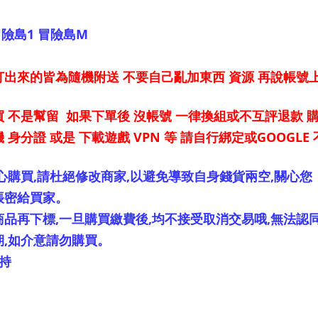
冒險島1 冒險島M
出來的皆為隨機附送 不要自己亂加東西 資源 再說帳號上
 不是幫留 如果下單後 沒帳號 一律換組或不互評退款 
身分證 或是 下載遊戲 VPN 等 請自行綁定或GOOGL
心購買,請杜絕修改商家,以避免導致自身錢貨兩空,關心您
帳密給買家。
品再下標,一旦購買繳費後,均不接受取消交易哦,無法認
期,如介意請勿購買。
持