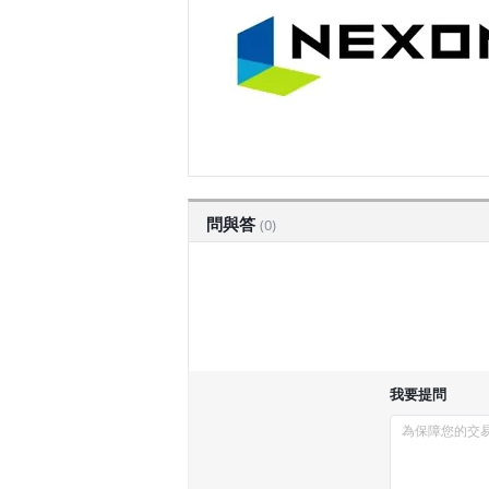
問與答
(0)
我要提問