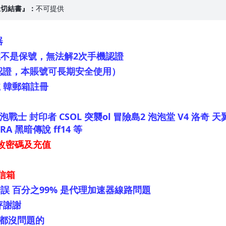
上切結書』：
不可提供
器
不是保號，無法解2次手機認證
機認證，本賬號可長期安全使用）
號 韓郵箱註冊
車 泡泡戰士 封印者 CSOL 突襲ol 冒險島2 泡泡堂 V4 洛
A 黑暗傳說 ff14 等
修改密碼及充值
入信箱
 百分之99% 是代理加速器線路問題
評謝謝
 都沒問題的