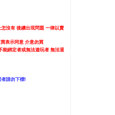
怎沒有 後續出現問題 一律以賣
購買表示同意 介意勿買
E 不能綁定者或無法遊玩者 無法退
同者請勿下標!