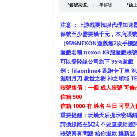
『帳號來源』：
一手帳號
『線
注意 ：上游戲要韓服代理加速
保號至少需要幾千元，本店賬號
（95%NEXON遊戲無2次手
遊戲名稱:nexon KR服遊戲賬
可以登陸該公司旗下 95%遊戲
例：fifaonline4 跑跑卡丁
涯明月刀 救世之樹 神之領域 TER
賬號售價：一個 成人賬號 可
信箱 500
信箱 1000 有 姓名 生日 可登
重要提醒：玩幾天后提示密碼錯誤
請換線路在試試 不要直接給差
賬號真有問題 給你退款 換新號