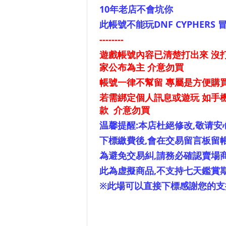
10年老店不會坑你
此帳號不能玩DNF CYPHERS 
--------
遊戲帳號內容已清楚打出來 沒打
家公布為主 介意勿買
帳號一律不幫留 專屬是方便購買
若需綁定個人訊息或遊玩 如手機 
款 介意勿買
温馨提醒:本店杜絕修改,敬请安
下標繳費後,會在交易留言板留
為避免交易糾,請務必確認賣場商
此為虚擬商品,不支持七天鑑賞
※此場可以直接下標感謝您的支