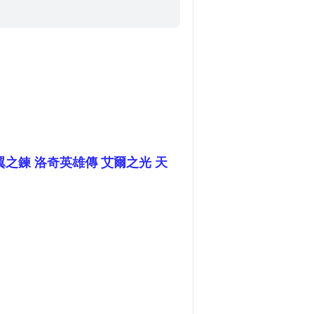
奇 天翼之鍊 洛奇英雄傳 艾爾之光 天