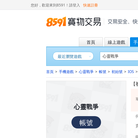
您好，歡迎來到8591！
請登入
快速註冊
首頁
線上遊戲
手
最近瀏覽遊戲
首頁
>
手機遊戲
>
心靈戰爭
>
帳號
>
初始號
>
IOS
>
【
心靈戰爭
帳號