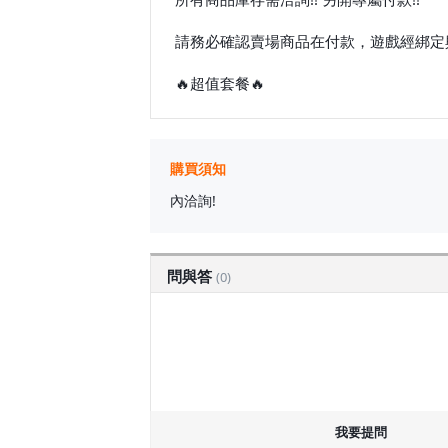
請務必確認賣場商品在付款，遊戲經綁定
🔥超值套餐🔥
購買須知
內洽詢!
問與答
(0)
我要提問