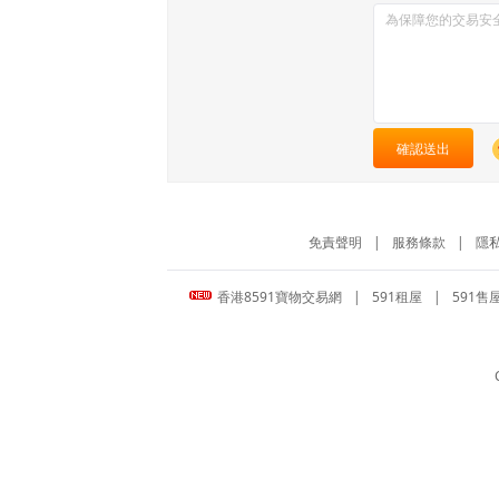
確認送出
免責聲明
|
服務條款
|
隱
香港8591寶物交易網
|
591租屋
|
591售