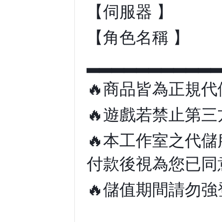
【伺服器 】
【角色名稱 】
▂▂▂▂▂▂▂▂▂▂
🔥商品皆為正規
🔥遊戲若禁止第
🔥本工作室之代
付款後視為您已同
🔥儲值期間請勿強