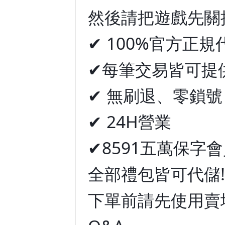
然後請把遊戲先關
✔ 100%官方正規
✔每筆交易皆可提
✔ 無刷退、零鎖號
✔ 24H營業
✔8591五萬保字
全部禮包皆可代儲!
下單前請先使用賣