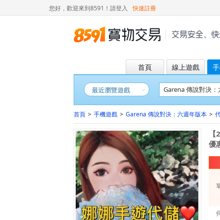
您好，歡迎來到8591！
請登入
快速註冊
首頁
線上遊戲
手
最近瀏覽遊戲
首頁
>
手機遊戲
>
Garena 傳說對決：六週年版本
>
【2
優