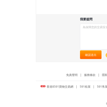
我要提問
確認送出
免責聲明
|
服務條款
|
隱
香港8591寶物交易網
|
591租屋
|
591售