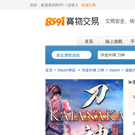
您好，歡迎來到8591！
請登入
快速註冊
首頁
線上遊戲
手
最近瀏覽遊戲
首頁
>
Steam專區
>
侍道外傳 刀神
>
steam
>
遊戲
