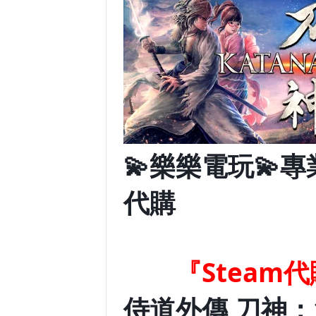
💫樂樂電玩💫專
代購
『Steam代
侍道外傳 刀神：1