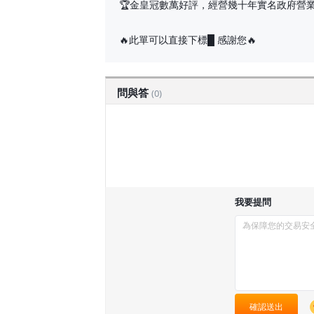
🏆金皇冠數萬好評，經營幾十年實名政府營
🔥此單可以直接下標█ 感謝您🔥
問與答
(0)
我要提問
確認送出