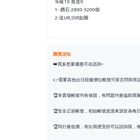
等級10 進度0
1- 鑽石:2800-3200個
2-送UR,SSR如圖
購買須知
👑買多想要優惠可在諮詢~
👉需要其他台日陸服價位帳號可留言問與答
🏆本賣場帳號均有保固，有問題均會協助買
🏆安全正規帳號，初始帳號資源來源皆為每日
🏆同行最低價，有比我便宜的可以諮詢我，有