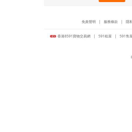
免責聲明
|
服務條款
|
隱
香港8591寶物交易網
|
591租屋
|
591售