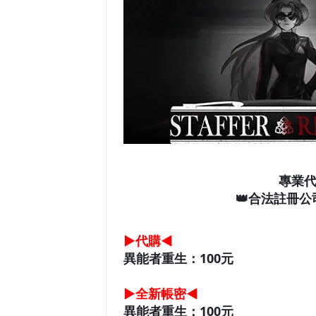
專業代
👑合法註冊公
▶代購◀
異能者重生：100元
▶全新帳密◀
異能者重生：100元