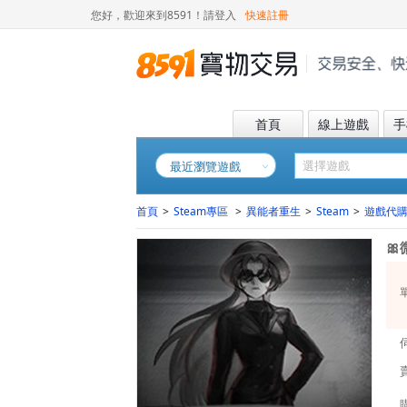
您好，歡迎來到8591！
請登入
快速註冊
首頁
線上遊戲
手
最近瀏覽遊戲
首頁
>
Steam專區
>
異能者重生
>
Steam
>
遊戲代
