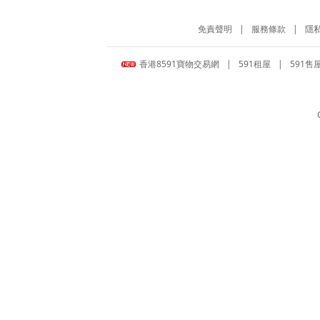
免責聲明
|
服務條款
|
隱
香港8591寶物交易網
|
591租屋
|
591售