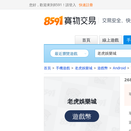
您好，歡迎來到8591！
請登入
快速註冊
首頁
線上遊戲
手
最近瀏覽遊戲
首頁
>
手機遊戲
>
老虎娛樂城
>
遊戲幣
>
Android
>
26
老虎娛樂城
遊戲幣