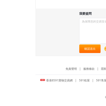
我要提問
確認送出
免責聲明
|
服務條款
|
隱
香港8591寶物交易網
|
591租屋
|
591售