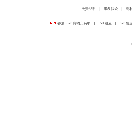
免責聲明
|
服務條款
|
隱
香港8591寶物交易網
|
591租屋
|
591售