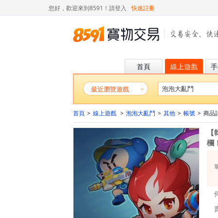
您好，歡迎來到8591！
請登入
快速註冊
首頁
線上遊戲
手
最近瀏覽遊戲
首頁
>
線上遊戲
>
泡泡大亂鬥
>
其他
>
帳號
>
商品詳情
【
欄