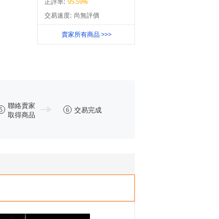
正評率:
95.59%
交易速度:
尚無評價
賣家所有商品 >>>