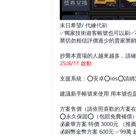
末日希望/ 代練
代刷
✅獨家技術遊客帳號也可以刷✅
🈲切勿相信評價過少的賣家🈲
抄襲本賣場的人越來越多，請
25/8/11 啟動
支援系統：⭕安卓⭕ios⭕請綁定
建議新手帳號來使用 用本號也
方案售價（請依照喜歡的方案
⭕永久保固⭕（包賠免費補償
💰豪華方案 特價 3000元 （
💰銅幣金幣方案 600元 ✅99