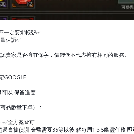
不一定要綁帳號✅
銷量保證✅
確認賣家是否擁有保字，價錢低不代表擁有相同的服務。
GOOGLE
是可以 保留進度
在商品數量下單）：
）
推薦~✅全方案皆可
萬 超過會被偵測 金幣需要35等以後 解每周1 3 5幽靈任務 