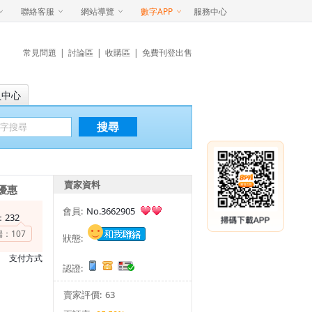
聯絡客服
網站導覽
數字APP
服務中心
常見問題
|
討論區
|
收購區
|
免費刊登出售
員中心
搜尋
賣家資料
優惠
會員:
No.3662905
232
：
端：
107
狀態:
支付方式
認證:
賣家評價:
63