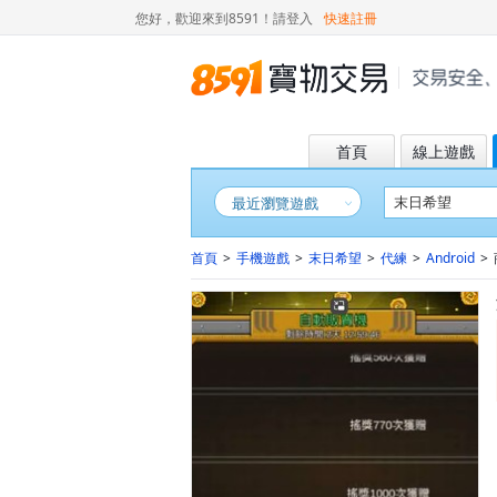
您好，歡迎來到8591！
請登入
快速註冊
首頁
線上遊戲
最近瀏覽遊戲
首頁
>
手機遊戲
>
末日希望
>
代練
>
Android
>