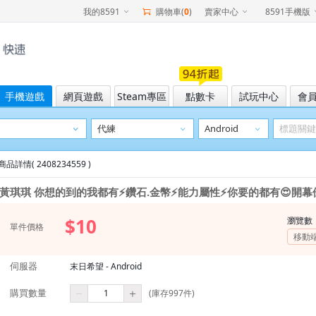
我的8591
購物車(
0
)
賣家中心
8591手機版
手機遊戲
網頁遊戲
Steam專區
點數卡
試玩中心
會
商品詳情( 2408234559 )
黃琪琪 你想的到的我都有⚡鑽石.金幣⚡能力屬性⚡你要的都有😍開幕
$10
瀏覽數
單件價格
移動
伺服器
末日希望 - Android
購買數量
(庫存997件)