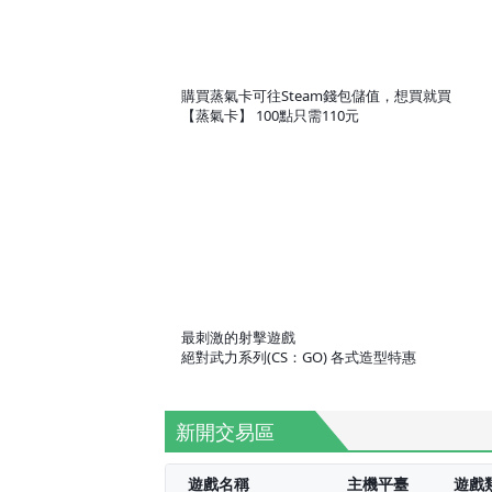
購買蒸氣卡可往Steam錢包儲值，想買就買
【蒸氣卡】 100點只需110元
最刺激的射擊遊戲
絕對武力系列(CS：GO) 各式造型特惠
新開交易區
遊戲名稱
主機平臺
遊戲