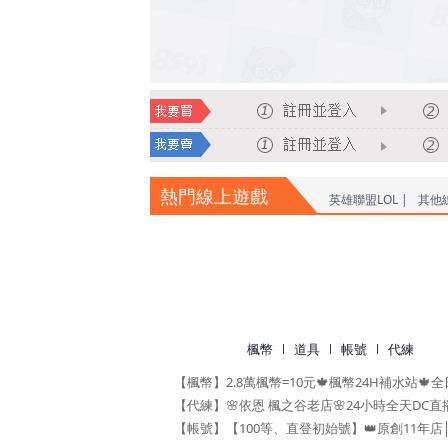
熱門線上遊戲
英雄聯盟LOL |
其他
楓幣
道具
帳號
代練