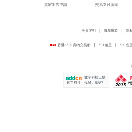
賣家出售申請
交易支付密碼
免責聲明
|
服務條款
|
隱
香港8591寶物交易網
|
591租屋
|
591售