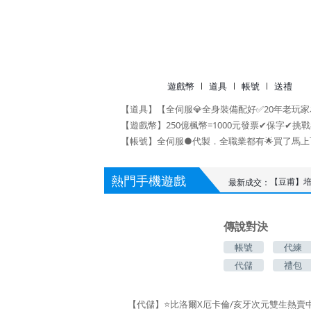
遊戲幣
道具
帳號
送禮
熱門手機遊戲
最新成交：
如約
修仙禮包
傳說對決
LSR卡便
帳號
代練
代儲
禮包
金幣帳