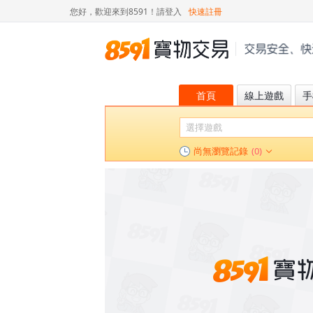
您好，歡迎來到8591！
請登入
快速註冊
首頁
線上遊戲
手
尚無瀏覽記錄
(0)
絕區零