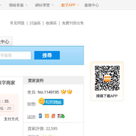
聯絡客服
網站導覽
數字APP
服務中心
常見問題
|
討論區
|
收購區
|
免費刊登出售
員中心
搜尋
賣家資料
保字商家
會員:
No.1149195
35
數：
狀態:
端：
20
認證:
支付方式
賣家評價:
22,595