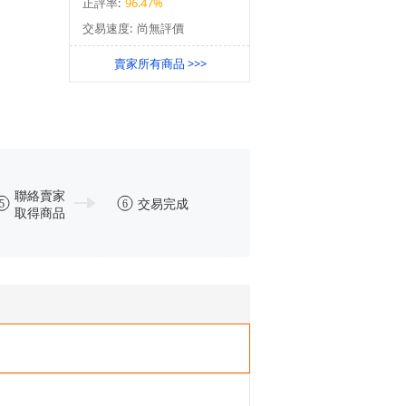
正評率:
96.47%
交易速度:
尚無評價
賣家所有商品 >>>