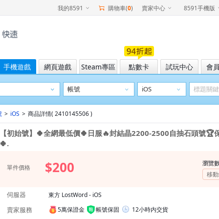
我的8591
購物車(
0
)
賣家中心
8591手機版
手機遊戲
網頁遊戲
Steam專區
點數卡
試玩中心
會
號
>
iOS
>
商品詳情( 2410145506 )
【初始號】🍀全網最低價🍀日服🔥封結晶2200-2500自抽石頭號
🍀.
$200
瀏覽
單件價格
移動
伺服器
東方 LostWord - iOS
賣家服務
5萬保證金
帳號保固
12小時内交貨