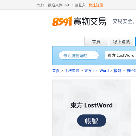
您好，歡迎來到8591！
請登入
快速註冊
首頁
線上遊戲
最近瀏覽遊戲
首頁
>
手機遊戲
>
東方 LostWord
>
帳號
>
初始
東方 LostWord
帳號