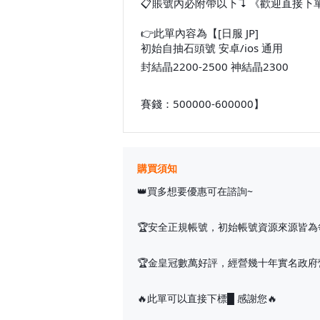
📋賬號內必附帶以下↴ 《歡迎直接下
👉此單內容為【[日服 JP]
初始自抽石頭號 安卓/ios 通用
封結晶2200-2500 神結晶2300
賽錢：500000-600000】
購買須知
👑買多想要優惠可在諮詢~
🏆安全正規帳號，初始帳號資源來源皆為
🏆金皇冠數萬好評，經營幾十年實名政府
🔥此單可以直接下標█ 感謝您🔥