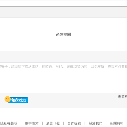
尚無提問
您還
隱私權聲明
|
數字徵才
|
廣告刊登
|
合作提案
|
關於我們
|
新聞剪輯