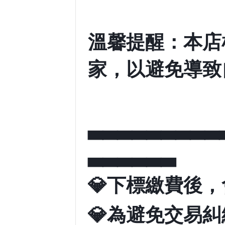
溫馨提醒：本店
家，以避免導致
▃▃▃▃▃▃▃▃▃
▃▃▃▃▃▃
💎
下標繳費後，
💎
為避免交易糾