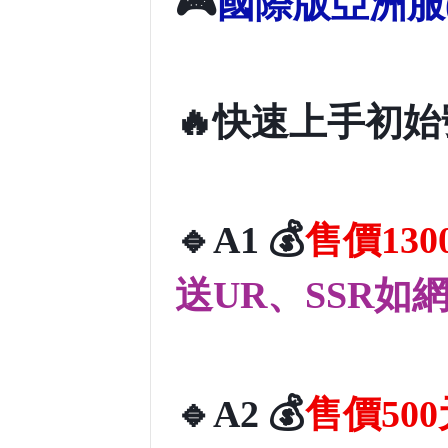
🎮
國際版亞洲服
🔥
快速上手初始
🔹
💰
A1
售價130
送UR、SSR如
🔹
💰
A2
售價500