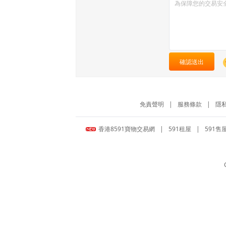
確認送出
免責聲明
|
服務條款
|
隱
香港8591寶物交易網
|
591租屋
|
591售