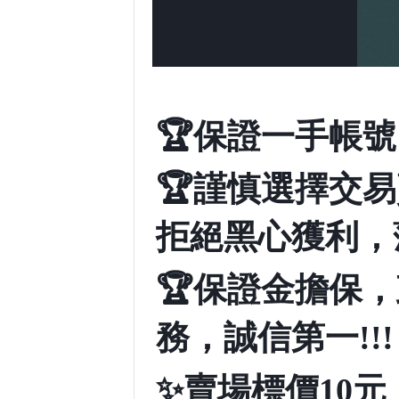
🏆
保證一手帳號
🏆
謹慎選擇交易
拒絕黑心獲利，薄
🏆
保證金擔保，
務，誠信第一!!!
✨
賣場標價10元