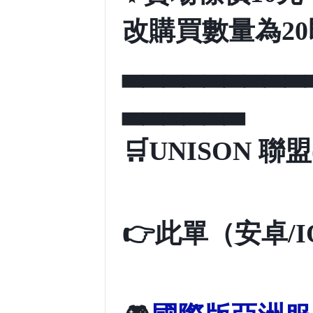
改購買數量為2
▃▃▃▃▃▃▃▃▃
▃▃▃▃▃▃
🛒
UNISON
聯盟(
👉
此單（安卓/