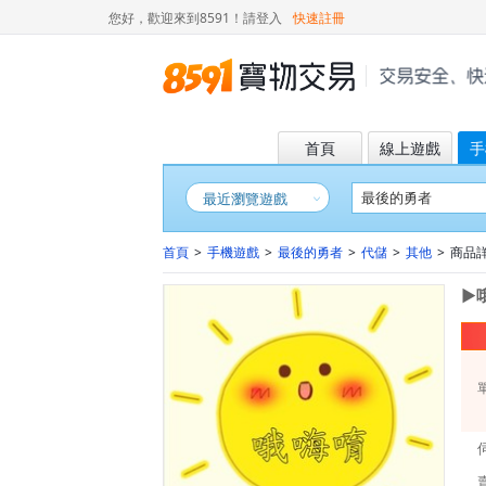
您好，歡迎來到8591！
請登入
快速註冊
首頁
線上遊戲
手
最近瀏覽遊戲
首頁
>
手機遊戲
>
最後的勇者
>
代儲
>
其他
>
商品詳情
►