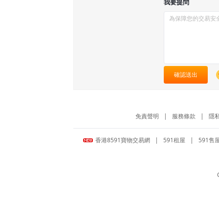
我要提問
確認送出
免責聲明
|
服務條款
|
隱
香港8591寶物交易網
|
591租屋
|
591售