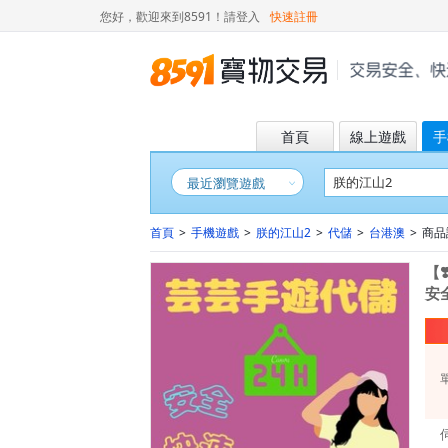
您好，歡迎來到8591！
請登入
快速註冊
首頁
線上遊戲
手
最近瀏覽遊戲
首頁
>
手機遊戲
>
朕的江山2
>
代儲
>
台港澳
>
商品詳
【❣
安全