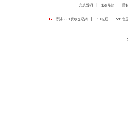
免責聲明
|
服務條款
|
隱
香港8591寶物交易網
|
591租屋
|
591售