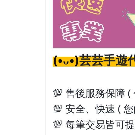
芸芸手遊代
(•ᴗ•)
💯 售後服務保障 
💯 安全、快速 ( 
💯 每筆交易皆可