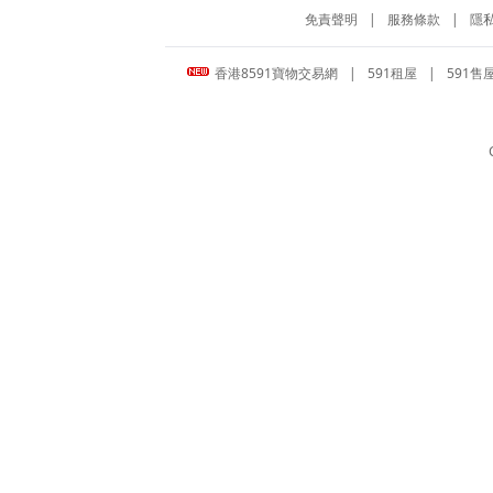
免責聲明
|
服務條款
|
隱
香港8591寶物交易網
|
591租屋
|
591售