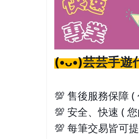
芸芸手遊代
(•ᴗ•)
💯 售後服務保障 
💯 安全、快速 ( 
💯 每筆交易皆可