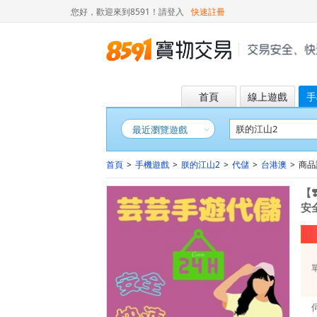
您好，歡迎來到8591！
請登入
快速註冊
首頁
線上遊戲
手
最近瀏覽遊戲
首頁
>
手機遊戲
>
朕的江山2
>
代儲
>
台港澳
>
商品詳
【❣
安全